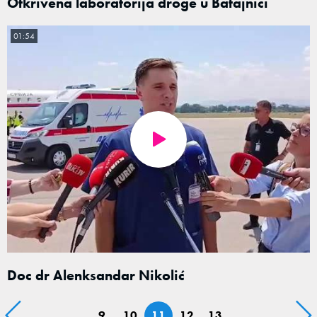
Otkrivena laboratorija droge u Batajnici
01:54
Doc dr Alenksandar Nikolić
9
10
11
12
13