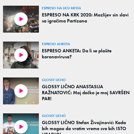
ESPRESO NA LICU MESTA
ESPRESO NA KRK 2020: Mozlijev sin slavi
sa igračima Partizana
ESPRESO ANKETA
ESPRESO ANKETA: Da li se plašite
koronavirusa?
GLOSSY LICNO
GLOSSY LIČNO ANASTASIJA
RAŽNATOVIĆ: Moj dečko je moj SAVRŠEN
PAR!
GLOSSY LICNO
GLOSSY LIČNO Stefan Živojinović: Kada
bih mogao da vratim vreme sve bih ISTO