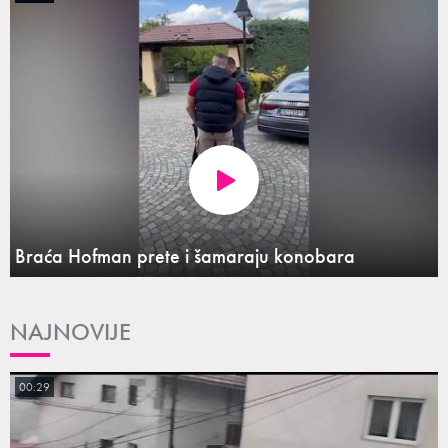
Braća Hofman prete i šamaraju konobara
NAJNOVIJE
00:29