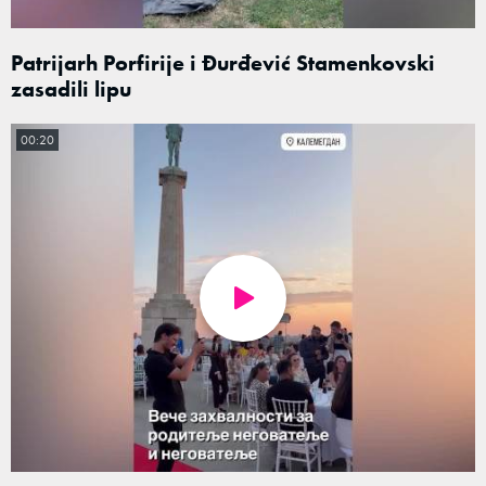
Patrijarh Porfirije i Đurđević Stamenkovski
zasadili lipu
00:20