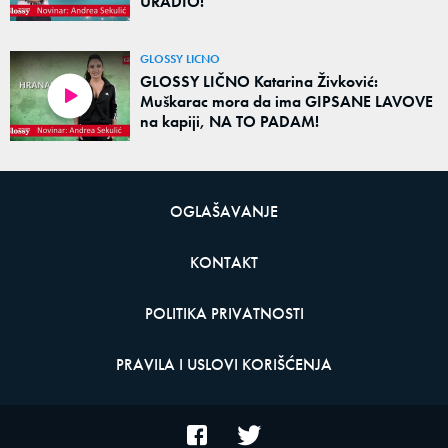
URADIO!
GLOSSY LICNO
GLOSSY LIČNO Katarina Živković:
Muškarac mora da ima GIPSANE LAVOVE
na kapiji, NA TO PADAM!
OGLAŠAVANJE
KONTAKT
POLITIKA PRIVATNOSTI
PRAVILA I USLOVI KORIŠĆENJA