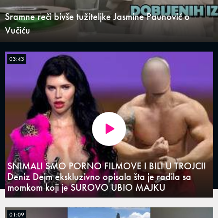
Sramne reči bivše tužiteljke Jasmine Paunović o
Vučiću
03:43
SNIMALI SMO PORNO FILMOVE I BILI U TROJCI!
Deniz Dejm ekskluzivno opisala šta je radila sa
momkom koji je SUROVO UBIO MAJKU
01:09