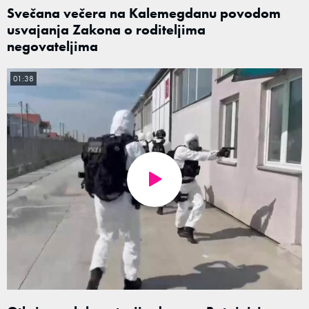
Svečana večera na Kalemegdanu povodom
usvajanja Zakona o roditeljima
negovateljima
01:38