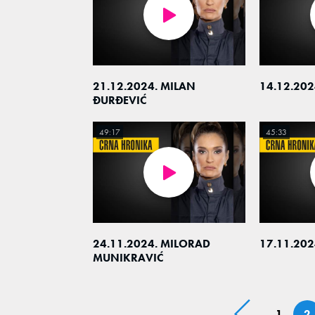
21.12.2024. MILAN
14.12.202
ĐURĐEVIĆ
49:17
45:33
24.11.2024. MILORAD
17.11.202
MUNIKRAVIĆ
1
2