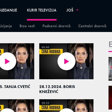
LEDANIJE
KURIR TELEVIZIJA
JOŠ
Usijanje
Brze vesti
Podnevni dnevnik
Centralni dnevnik
46:46
5. TANJA CVETIĆ
28.12.2024. BORIS
KNEŽEVIĆ
58:35