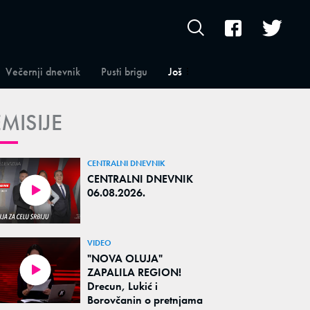
Večernji dnevnik
Pusti brigu
Još
EMISIJE
CENTRALNI DNEVNIK
CENTRALNI DNEVNIK
06.08.2026.
VIDEO
"NOVA OLUJA"
ZAPALILA REGION!
Drecun, Lukić i
Borovčanin o pretnjama