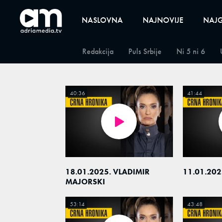
NASLOVNA
NAJNOVIJE
NAJG
Redakcija
Puls Srbije
Ni 5 ni 6
40:36
41:44
18.01.2025. VLADIMIR
11.01.202
MAJORSKI
53:14
43:48