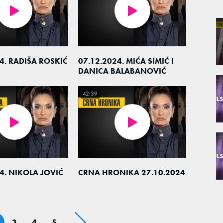
4. RADIŠA ROSKIĆ
07.12.2024. MIĆA SIMIĆ I
DANICA BALABANOVIĆ
42:39
4. NIKOLA JOVIĆ
CRNA HRONIKA 27.10.2024
3
4
5