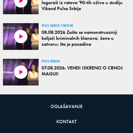
logoraši iz ratova '90-tih uživo u studiju
Vikend Pulsa Srbije
PULS SRBIJE VIKEND
08.08.2026 Zašto se namonstruozniji
koljači kriminalnih klanova, žene u
zatvoru; šta je pozadina
PULS SRBIJE
07.08.2026. VENDI ISKRENO O CRNOJ
MAGIJI!
OGLAŠAVANJE
KONTAKT