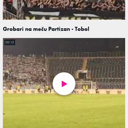
Grobari na meču Partizan - Tobol
00:15