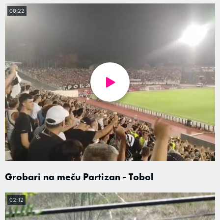
00:22
Grobari na meču Partizan - Tobol
02:12