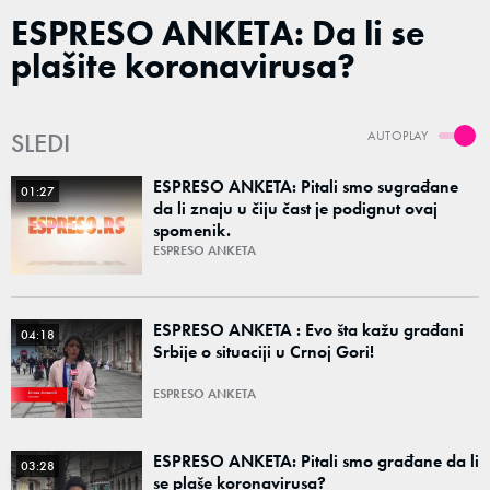
ESPRESO ANKETA: Da li se
plašite koronavirusa?
SLEDI
AUTOPLAY
ESPRESO ANKETA: Pitali smo sugrađane
01:27
da li znaju u čiju čast je podignut ovaj
spomenik.
ESPRESO ANKETA
ESPRESO ANKETA : Evo šta kažu građani
04:18
Srbije o situaciji u Crnoj Gori!
ESPRESO ANKETA
ESPRESO ANKETA: Pitali smo građane da li
03:28
se plaše koronavirusa?