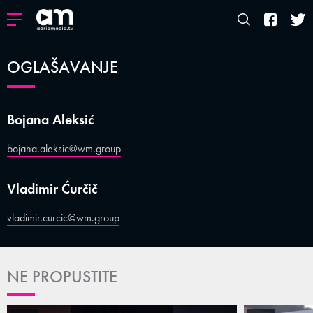
OGLAŠAVANJE
Bojana Aleksić
bojana.aleksic@wm.group
Vladimir Ćurčič
vladimir.curcic@wm.group
NE PROPUSTITE