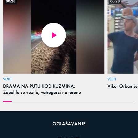
00:28
00:28
VESTI
VESTI
DRAMA NA PUTU KOD KUZMINA:
Vikor Orban š
Zapalilo se vozilo, vatrogasci na terenu
OGLAŠAVANJE