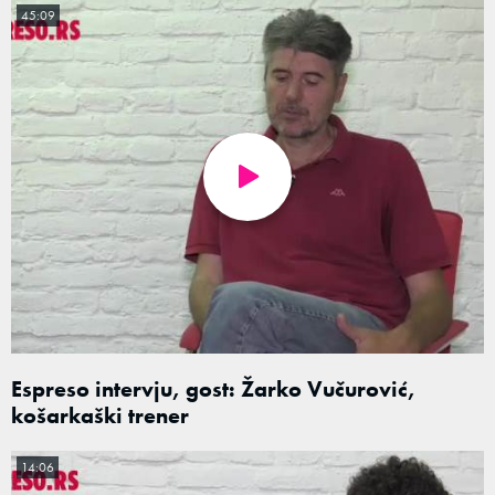
45:09
Espreso intervju, gost: Žarko Vučurović,
košarkaški trener
14:06