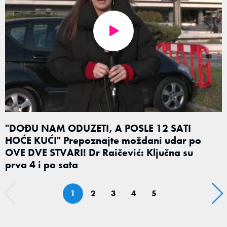
"DOĐU NAM ODUZETI, A POSLE 12 SATI
HOĆE KUĆI" Prepoznajte moždani udar po
OVE DVE STVARI! Dr Raičević: Ključna su
prva 4 i po sata
1
2
3
4
5