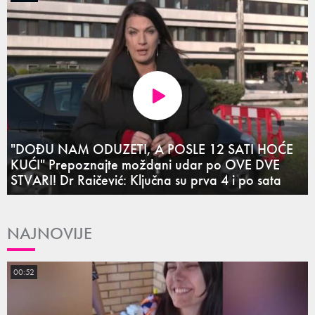
"DOĐU NAM ODUZETI, A POSLE 12 SATI HOĆE
KUĆI" Prepoznajte moždani udar po OVE DVE
STVARI! Dr Raičević: Ključna su prva 4 i po sata
NAJNOVIJE
00:52