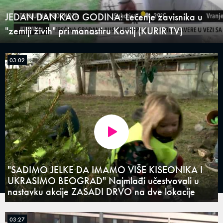
JEDAN DAN KAO GODINA: Lečenje zavisnika u
"zemlji živih" pri manastiru Kovilj (KURIR TV)
03:02
"SADIMO JELKE DA IMAMO VIŠE KISEONIKA I
UKRASIMO BEOGRAD" Najmlađi učestvovali u
nastavku akcije ZASADI DRVO na dve lokacije
03:27