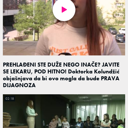
PREHLAĐENI STE DUŽE NEGO INAČE? JAVITE
SE LEKARU, POD HITNO! Doktorka Kolundžić
objašnjava da bi ovo mogla da bude PRAVA
DIJAGNOZA
02:18