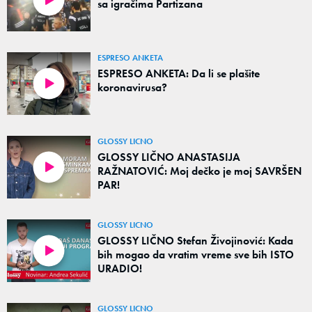
sa igračima Partizana
ESPRESO ANKETA
ESPRESO ANKETA: Da li se plašite
koronavirusa?
GLOSSY LICNO
GLOSSY LIČNO ANASTASIJA
RAŽNATOVIĆ: Moj dečko je moj SAVRŠEN
PAR!
GLOSSY LICNO
GLOSSY LIČNO Stefan Živojinović: Kada
bih mogao da vratim vreme sve bih ISTO
URADIO!
GLOSSY LICNO