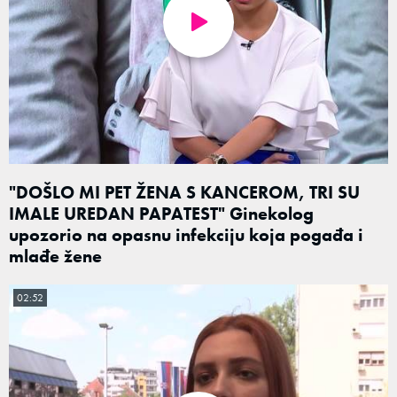
"DOŠLO MI PET ŽENA S KANCEROM, TRI SU
IMALE UREDAN PAPATEST" Ginekolog
upozorio na opasnu infekciju koja pogađa i
mlađe žene
02:52