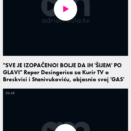
"SVE JE IZOPAČENO! BOLJE DA IH 'ŠIJEM' PO
GLAVI" Reper Desingerica za Kurir TV o
Breskvici i Stanivukoviću, objasnio svoj 'GAS'
06:48