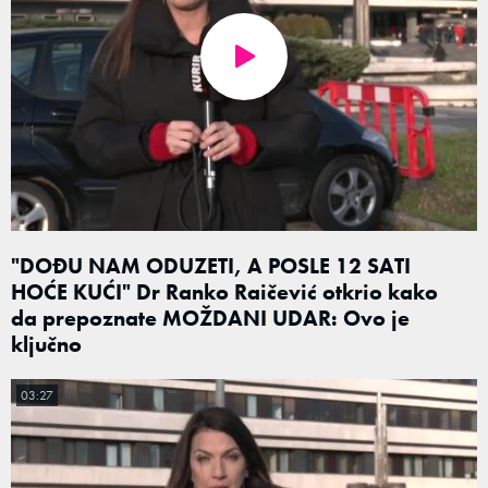
"DOĐU NAM ODUZETI, A POSLE 12 SATI
HOĆE KUĆI" Dr Ranko Raičević otkrio kako
da prepoznate MOŽDANI UDAR: Ovo je
ključno
03:27