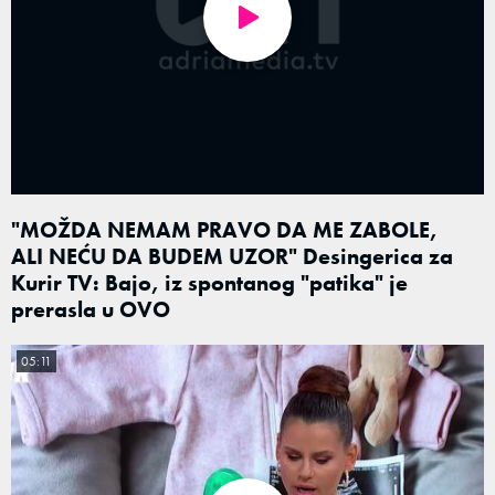
"MOŽDA NEMAM PRAVO DA ME ZABOLE,
ALI NEĆU DA BUDEM UZOR" Desingerica za
Kurir TV: Bajo, iz spontanog "patika" je
prerasla u OVO
05:11