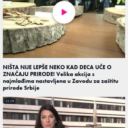
NIŠTA NIJE LEPŠE NEKO KAD DECA UČE O
ZNAČAJU PRIRODE! Velika akcija s
najmlađima nastavljena u Zavodu za zaštitu
prirode Srbije
03:09