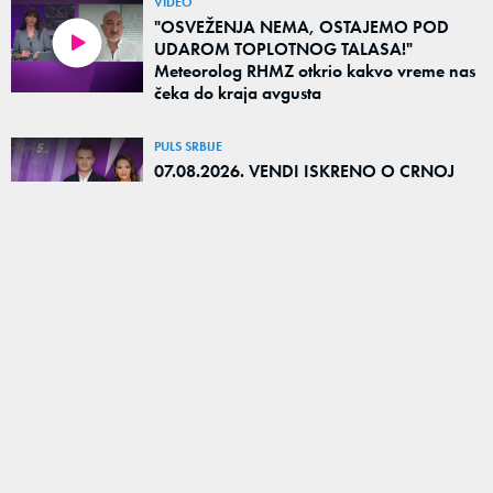
VIDEO
"OSVEŽENJA NEMA, OSTAJEMO POD
UDAROM TOPLOTNOG TALASA!"
Meteorolog RHMZ otkrio kakvo vreme nas
čeka do kraja avgusta
PULS SRBIJE
07.08.2026. VENDI ISKRENO O CRNOJ
MAGIJI!
PULS SRBIJE
07.08.2026. ZDRAVIM ŽIVOTOM SU
OPSEDNITI MENTALNO NEZDRAVI LJUDI?
OGLAŠAVANJE