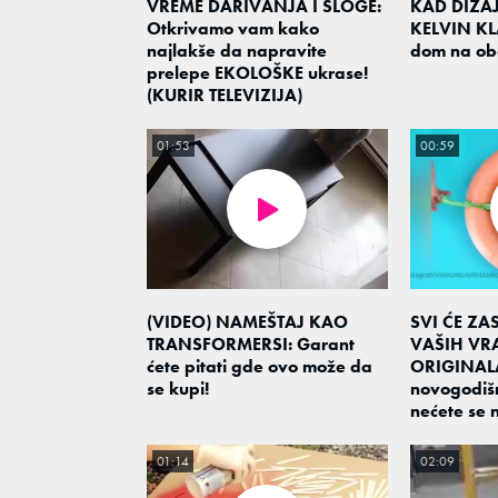
VREME DARIVANJA I SLOGE:
KAD DIZA
Otkrivamo vam kako
KELVIN KLA
najlakše da napravite
dom na oba
prelepe EKOLOŠKE ukrase!
(KURIR TELEVIZIJA)
01:53
00:59
(VIDEO) NAMEŠTAJ KAO
SVI ĆE ZA
TRANSFORMERSI: Garant
VAŠIH VRA
ćete pitati gde ovo može da
ORIGINAL
se kupi!
novogodišn
nećete se 
01:14
02:09