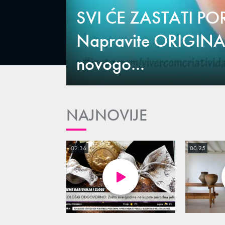
SVI ĆE ZASTATI PO
Napravite ORIGIN
novogo...
NAJNOVIJE
02:36
00:25