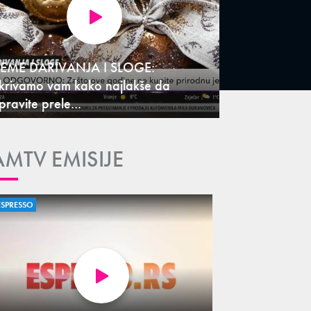
EME DARIVANJA I SLOGE:
krivamo vam kako najlakše da
pravite prele...
AMTV EMISIJE
ESPRESSO