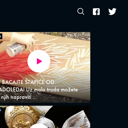
4
 BACAJTE ŠTAPIĆE OD
ADOLEDA! Uz malo truda možete
njih napraviti ...
6