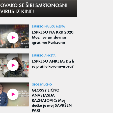
OVAKO SE ŠIRI SMRTONOSNI
VIRUS IZ KINE!
ESPRESO NA LICU MESTA
ESPRESO NA KRK 2020:
Mozlijev sin slavi sa
igračima Partizana
ESPRESO ANKETA
ESPRESO ANKETA: Da li
se plašite koronavirusa?
GLOSSY LICNO
GLOSSY LIČNO
ANASTASIJA
RAŽNATOVIĆ: Moj
dečko je moj SAVRŠEN
PAR!