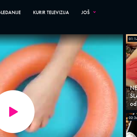
LEDANIJE
KURIR TELEVIZIJA
JOŠ
01:1
NE
SL
od 
02:3