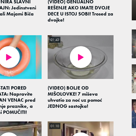
JNIRA SLAVNI
(VIDEO) GENIJALNO
JN: Jedinstveni
REŠENJE AKO IMATE DVOJE
li Majami Biča
DECE U ISTOJ SOBI! Trosed za
dvojke!
01:42
STATI PORED
(VIDEO) BOLJE OD
TA: Napravite
MIŠOLOVKE! 7 miševa
AN VENAC pred
uhvatio za noć uz pomoć
je praznike, a
JEDNOG sastojka!
ni POMUČITI!
01:10