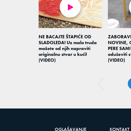
NE BACAJTE ŠTAPIĆE OD
ZABORAVIT
SLADOLEDA! Uz malo truda
NOVINE, 
možete od njih napraviti
PERE SAM! 
originalnu stvar u kući!
oduševiti 
(VIDEO)
(VIDEO)
OGLAŠAVANJE
KONTAKT