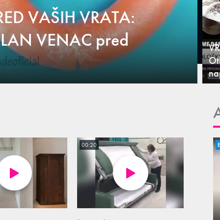
RED VAŠIH VRATA:
ALAN VENAC pred
VR
Ot
na
00:20