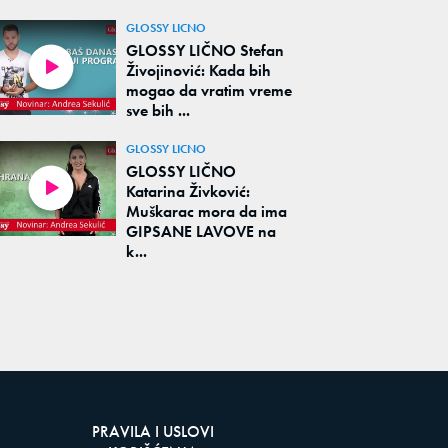
GLOSSY LICNO
GLOSSY LIČNO Stefan
Živojinović: Kada bih
mogao da vratim vreme
sve bih ...
GLOSSY LICNO
GLOSSY LIČNO
Katarina Živković:
Muškarac mora da ima
GIPSANE LAVOVE na
k...
PRAVILA I USLOVI