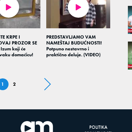
E KRPE I
PREDSTAVLJAMO VAM
OVAJ PROZOR SE
NAMEŠTAJ BUDUĆNOSTI!
Izum koji će
Potpuno nestavrno i
svaku domaćicu!
praktično deluje. (VIDEO)
1
2
POLITIKA