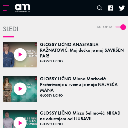
SLEDI
AUTOPLAY
GLOSSY LIČNO ANASTASIJA
RAŽNATOVIĆ: Moj dečko je moj SAVRŠEN
PAR!
03:20
GLOSSY LICNO
GLOSSY LIČNO Miona Marković:
Preterivanje u svemu je moja NAJVEĆA
MANA
02:08
GLOSSY LICNO
GLOSSY LIČNO Mirza Selimović: NIKAD
ne odustajem od LJUBAVI!
GLOSSY LICNO
02:24