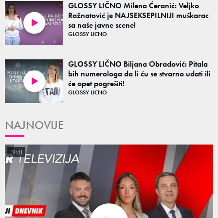
GLOSSY LIČNO Milena Ćeranić: Veljko
Ražnatović je NAJSEKSEPILNIJI muškarac
sa naše javne scene!
03:12
GLOSSY LICNO
GLOSSY LIČNO Biljana Obradović: Pitala
bih numerologa da li ću se stvarno udati ili
će opet pogrešiti!
02:46
GLOSSY LICNO
NAJNOVIJE
19:41