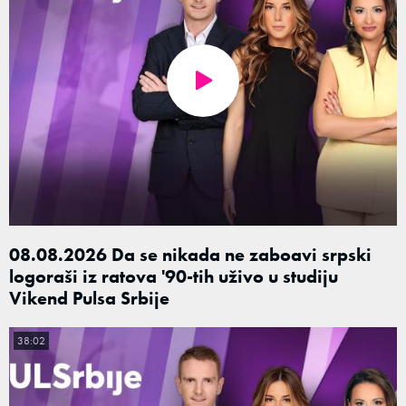
08.08.2026 Da se nikada ne zaboavi srpski
logoraši iz ratova '90-tih uživo u studiju
Vikend Pulsa Srbije
38:02