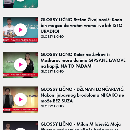
GLOSSY LIČNO Stefan Živojinović: Kada
bih mogao da vratim vreme sve bih ISTO
URADIO!
02:29
GLOSSY LICNO
GLOSSY LIČNO Katarina Živković:
Muškarac mora da ima GIPSANE LAVOVE
na kapiji, NA TO PADAM!
02:24
GLOSSY LICNO
GLOSSY LIČNO - DŽENAN LONČAREVIĆ:
Nakon ljubavnog brodoloma NIKAKO ne
može BEZ SUZA
01:57
GLOSSY LICNO
GLOSSY LIČNO - Milan Milošević: Moja
životna prekretnica bila je kada sam se