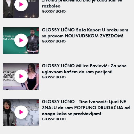
razboleo
02:44
GLOSSY LICNO
GLOSSY LIČNO Saša Kapor: U braku sam
sa pravom HOLIVUDSKOM ZVEZDOM!
GLOSSY LICNO
02:48
GLOSSY LIČNO Milica Pavlović : Za sebe
uglavnom kažem da sam pacijent!
GLOSSY LICNO
02:02
GLOSSY LIČNO - Tina Ivanović: Ljudi NE
ZNAJU da sam POTPUNO DRUGAČIJA od
onoga kako se predstavljam!
02:52
GLOSSY LICNO