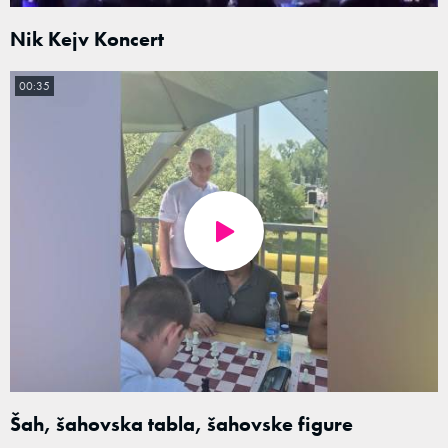
Nik Kejv Koncert
00:35
Šah, šahovska tabla, šahovske figure