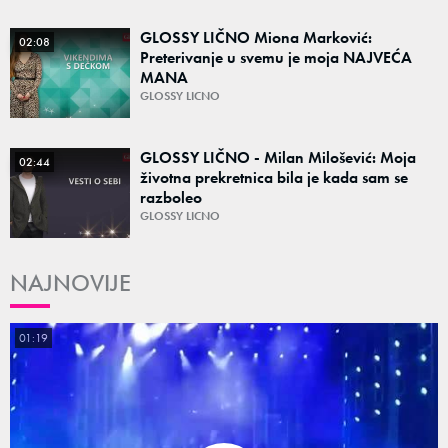
GLOSSY LIČNO Miona Marković:
02:08
Preterivanje u svemu je moja NAJVEĆA
MANA
GLOSSY LICNO
GLOSSY LIČNO - Milan Milošević: Moja
02:44
životna prekretnica bila je kada sam se
razboleo
GLOSSY LICNO
NAJNOVIJE
01:19