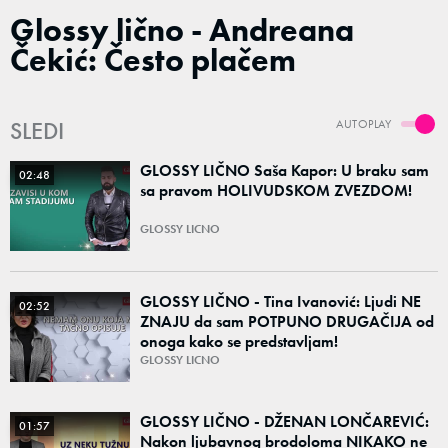
Glossy lično - Andreana
Čekić: Često plačem
SLEDI
AUTOPLAY
GLOSSY LIČNO Saša Kapor: U braku sam
02:48
sa pravom HOLIVUDSKOM ZVEZDOM!
GLOSSY LICNO
GLOSSY LIČNO - Tina Ivanović: Ljudi NE
02:52
ZNAJU da sam POTPUNO DRUGAČIJA od
onoga kako se predstavljam!
GLOSSY LICNO
GLOSSY LIČNO - DŽENAN LONČAREVIĆ:
01:57
Nakon ljubavnog brodoloma NIKAKO ne