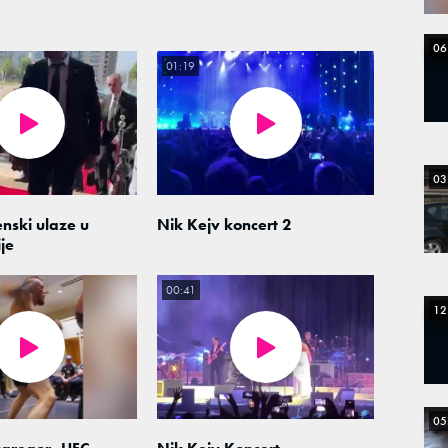
06
01:19
03
enski ulaze u
Nik Kejv koncert 2
je
00:41
12
05