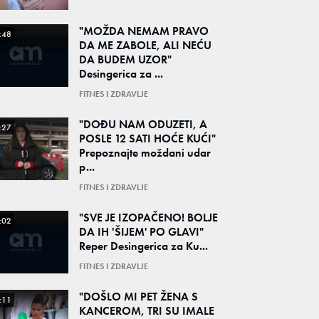
"MOŽDA NEMAM PRAVO
:48
DA ME ZABOLE, ALI NEĆU
DA BUDEM UZOR"
Desingerica za ...
FITNES I ZDRAVLJE
"DOĐU NAM ODUZETI, A
:27
POSLE 12 SATI HOĆE KUĆI"
Prepoznajte moždani udar
p...
FITNES I ZDRAVLJE
"SVE JE IZOPAČENO! BOLJE
:02
DA IH 'ŠIJEM' PO GLAVI"
Reper Desingerica za Ku...
FITNES I ZDRAVLJE
"DOŠLO MI PET ŽENA S
:11
KANCEROM, TRI SU IMALE