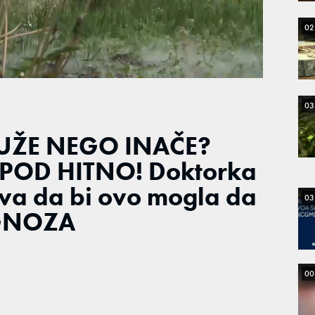
02
03
DUŽE NEGO INAČE?
 POD HITNO! Doktorka
va da bi ovo mogla da
03
AGNOZA
00