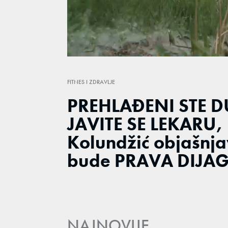
Loaded
:
23.36%
/
Unmute
FITNES I ZDRAVLJE
PREHLAĐENI STE 
JAVITE SE LEKARU,
Kolundžić objašnja
bude PRAVA DIJ
NAJNOVIJE