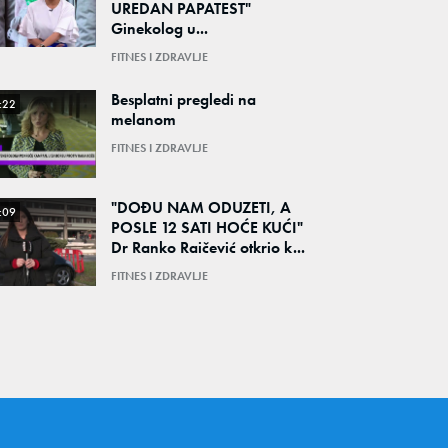
UREDAN PAPATEST"
Ginekolog u...
FITNES I ZDRAVLJE
Besplatni pregledi na
:22
melanom
FITNES I ZDRAVLJE
"DOĐU NAM ODUZETI, A
:09
POSLE 12 SATI HOĆE KUĆI"
Dr Ranko Raičević otkrio k...
FITNES I ZDRAVLJE