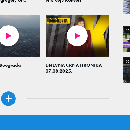
gregor, UFC
Nik Kejv Koncert
15:45
05
03
 Beograda
DNEVNA CRNA HRONIKA
07.08.2025.