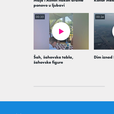
Maja i Asmin nakon drame
Konor Mek
ponovo u ljubavi
00:35
00:24
Šah, šahovska tabla,
Dim iznad
šahovske figure