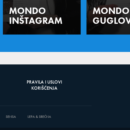
MONDO
MONDO
INŠTAGRAM
GUGLOV
PRAVILA I USLOVI
KORIŠĆENJA
SENSA
LEPA & SREĆNA