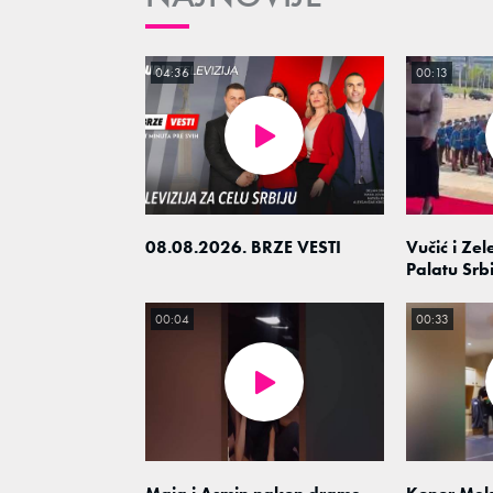
04:36
00:13
08.08.2026. BRZE VESTI
Vučić i Zel
Palatu Srbi
00:04
00:33