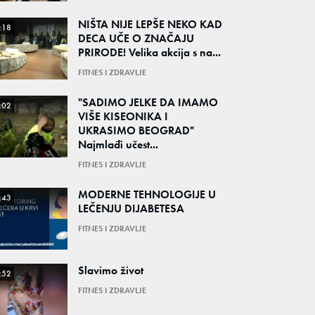
NIŠTA NIJE LEPŠE NEKO KAD
:18
DECA UČE O ZNAČAJU
PRIRODE! Velika akcija s na...
FITNES I ZDRAVLJE
"SADIMO JELKE DA IMAMO
:02
VIŠE KISEONIKA I
UKRASIMO BEOGRAD"
Najmlađi učest...
FITNES I ZDRAVLJE
MODERNE TEHNOLOGIJE U
:43
LEČENJU DIJABETESA
FITNES I ZDRAVLJE
Slavimo život
:52
FITNES I ZDRAVLJE