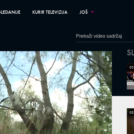
LEDANIJE
KURIR TELEVIZIJA
JOŠ
S
03
02