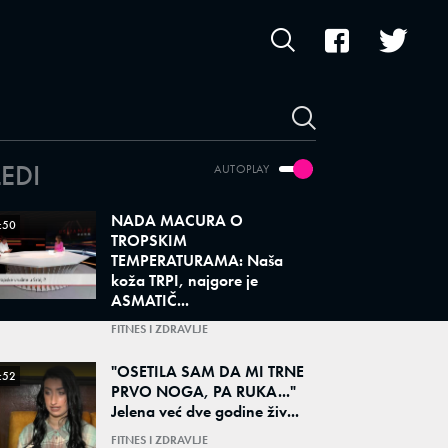
LEDI
AUTOPLAY
NADA MACURA O
:50
TROPSKIM
TEMPERATURAMA: Naša
koža TRPI, najgore je
ASMATIČ...
FITNES I ZDRAVLJE
"OSETILA SAM DA MI TRNE
:52
PRVO NOGA, PA RUKA..."
Jelena već dve godine živ...
FITNES I ZDRAVLJE