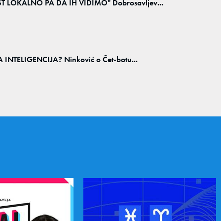
LOKALNO PA DA IH VIDIMO" Dobrosavljev...
INTELIGENCIJA? Ninković o Čet-botu...