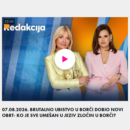
55:00
07.08.2026. BRUTALNO UBISTVO U BORČI DOBIO NOVI
OBRT- KO JE SVE UMEŠAN U JEZIV ZLOČIN U BORČI?