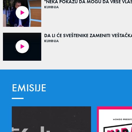
"NEKA POKAŽU DA MOGU DA VRŠE VLAST 
KUHINJA
06:03
DA LI ĆE SVEŠTENIKE ZAМЕNITI VEŠTAČKA 
KUHINJA
08:40
EMISIJE