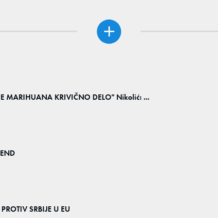
E MARIHUANA KRIVIČNO DELO" Nikolić: ...
REND
ROTIV SRBIJE U EU