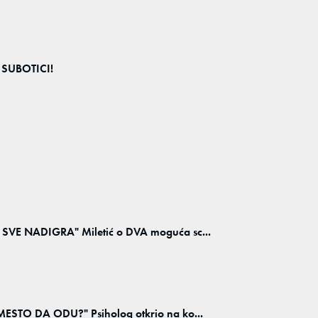
 SUBOTICI!
VE NADIGRA" Miletić o DVA moguća sc...
STO DA ODU?" Psiholog otkrio na ko...