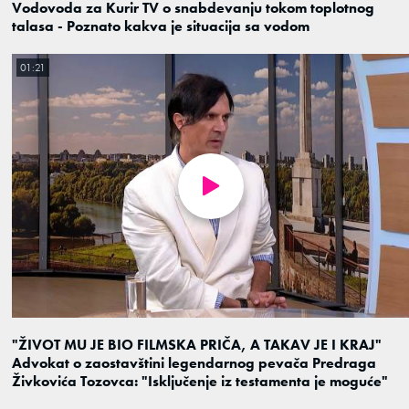
Vodovoda za Kurir TV o snabdevanju tokom toplotnog
talasa - Poznato kakva je situacija sa vodom
01:21
"ŽIVOT MU JE BIO FILMSKA PRIČA, A TAKAV JE I KRAJ"
Advokat o zaostavštini legendarnog pevača Predraga
Živkovića Tozovca: "Isključenje iz testamenta je moguće"