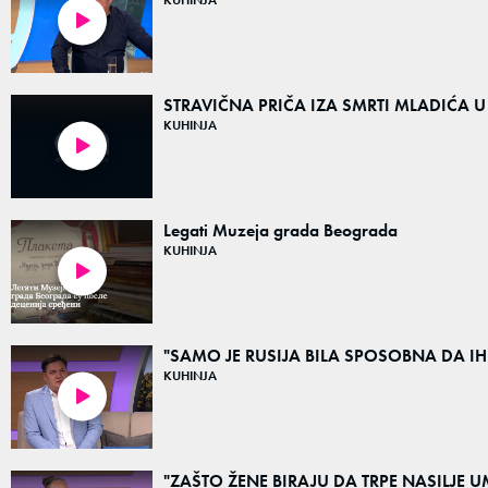
04:47
STRAVIČNA PRIČA IZA SMRTI MLADIĆA U
KUHINJA
03:09
Legati Muzeja grada Beograda
KUHINJA
02:34
"SAMO JE RUSIJA BILA SPOSOBNA DA IH S
KUHINJA
10:43
"ZAŠTO ŽENE BIRAJU DA TRPE NASILJE UME