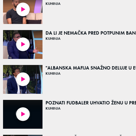
KUHINJA
09:43
DA LI JE NEMAČKA PRED POTPUNIM B
KUHINJA
08:11
"ALBANSKA MAFIJA SNAŽNO DELUJE U EU,
KUHINJA
03:42
POZNATI FUDBALER UHVATIO ŽENU U PRE
KUHINJA
19:46