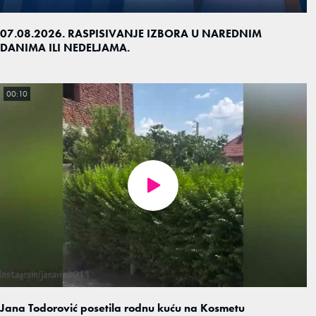
07.08.2026. RASPISIVANJE IZBORA U NAREDNIM
DANIMA ILI NEDELJAMA.
00:10
Jana Todorović posetila rodnu kuću na Kosmetu