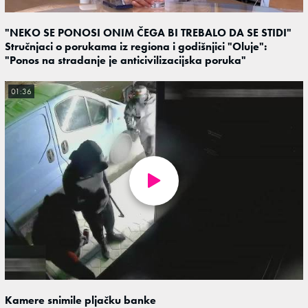
"NEKO SE PONOSI ONIM ČEGA BI TREBALO DA SE STIDI"
Stručnjaci o porukama iz regiona i godišnjici "Oluje":
"Ponos na stradanje je anticivilizacijska poruka"
01:36
Kamere snimile pljačku banke