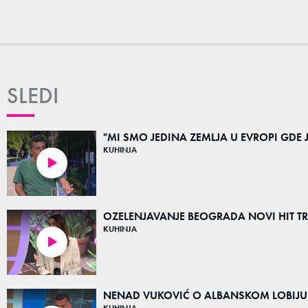
SLEDI
"MI SMO JEDINA ZEMLJA U EVROPI GDE J
KUHINJA
03:52
OZELENJAVANJE BEOGRADA NOVI HIT T
KUHINJA
09:29
NENAD VUKOVIĆ O ALBANSKOM LOBIJU P
KUHINJA