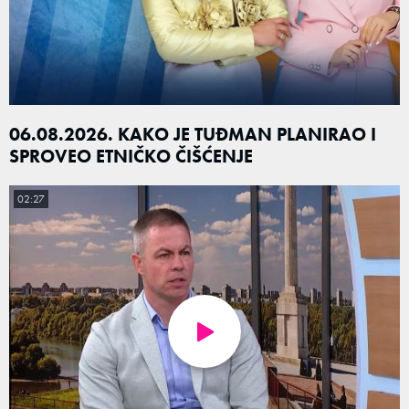
06.08.2026. KAKO JE TUĐMAN PLANIRAO I
SPROVEO ETNIČKO ČIŠĆENJE
02:27