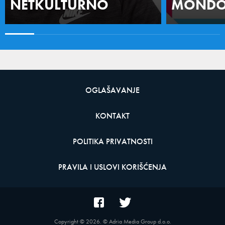
NETKULTURNO
MONDO 
OGLAŠAVANJE
KONTAKT
POLITIKA PRIVATNOSTI
PRAVILA I USLOVI KORIŠĆENJA
Copyright ©
2026
. © Adria Media Group d.o.o.