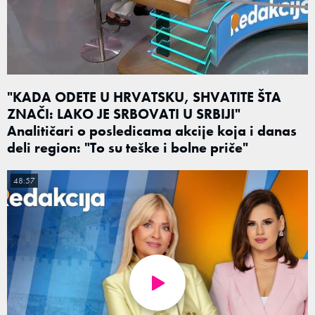
"KADA ODETE U HRVATSKU, SHVATITE ŠTA
ZNAČI: LAKO JE SRBOVATI U SRBIJI"
Analitičari o posledicama akcije koja i danas
deli region: "To su teške i bolne priče"
48:57