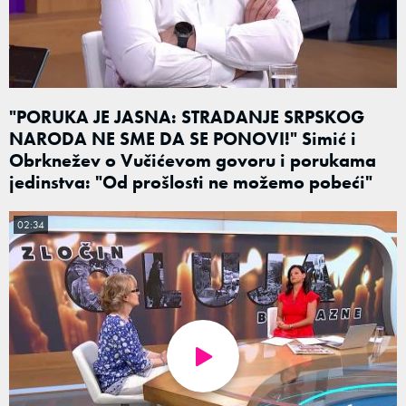
"PORUKA JE JASNA: STRADANJE SRPSKOG
NARODA NE SME DA SE PONOVI!" Simić i
Obrknežev o Vučićevom govoru i porukama
jedinstva: "Od prošlosti ne možemo pobeći"
02:34