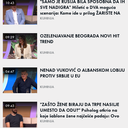
"SAMO JE RUSIJA BILA SPOSOBNA DA IH
10:43
SVE NADIGRA" Miletić o DVA moguća
scenarija: Kome ide u prilog ŽARIŠTE NA
BLISKOM ISTOKU?
KUHINJA
OZELENJAVANJE BEOGRADA NOVI HIT
09:29
TREND
KUHINJA
NENAD VUKOVIĆ O ALBANSKOM LOBIJU
04:47
PROTIV SRBIJE U EU
KUHINJA
"ZAŠTO ŽENE BIRAJU DA TRPE NASILJE
09:43
UMESTO DA ODU?" Psiholog otkrio na
koje šablone žene najčešće padaju: Ovo
uglavnom govore
KUHINJA