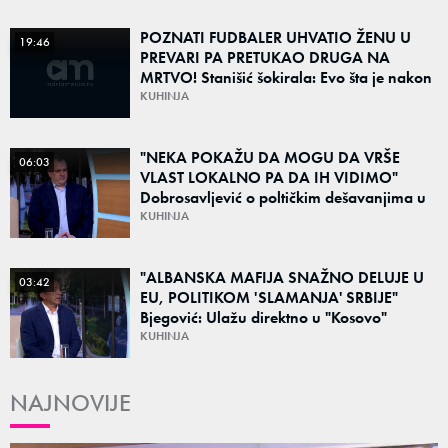
POZNATI FUDBALER UHVATIO ŽENU U
19:46
PREVARI PA PRETUKAO DRUGA NA
MRTVO! Stanišić šokirala: Evo šta je nakon
toga uradio sa ženom
KUHINJA
"NEKA POKAŽU DA MOGU DA VRŠE
06:03
VLAST LOKALNO PA DA IH VIDIMO"
Dobrosavljević o poltičkim dešavanjima u
Srbiji:
KUHINJA
"ALBANSKA MAFIJA SNAŽNO DELUJE U
03:42
EU, POLITIKOM 'SLAMANJA' SRBIJE"
Bjegović: Ulažu direktno u "Kosovo"
prljavim NARKO KAPITALOM!
KUHINJA
NAJNOVIJE