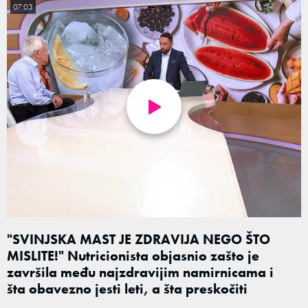
07:03
"SVINJSKA MAST JE ZDRAVIJA NEGO ŠTO
MISLITE!" Nutricionista objasnio zašto je
završila među najzdravijim namirnicama i
šta obavezno jesti leti, a šta preskočiti