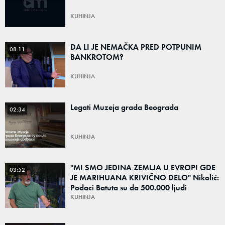
KUHINJA
DA LI JE NEMAČKA PRED POTPUNIM
08:11
BANKROTOM?
KUHINJA
Legati Muzeja grada Beograda
02:34
KUHINJA
"MI SMO JEDINA ZEMLJA U EVROPI GDE
03:52
JE MARIHUANA KRIVIČNO DELO" Nikolić:
Podaci Batuta su da 500.000 ljudi
konzumira kanabis
KUHINJA