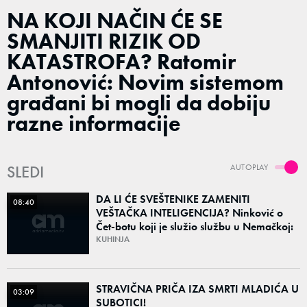
NA KOJI NAČIN ĆE SE
SMANJITI RIZIK OD
KATASTROFA? Ratomir
Antonović: Novim sistemom
građani bi mogli da dobiju
razne informacije
SLEDI
AUTOPLAY
DA LI ĆE SVEŠTENIKE ZAМЕNITI
08:40
VEŠTAČKA INTELIGENCIJA? Ninković o
Čet-botu koji je služio službu u Nemačkoj:
Ovo je najveća opasnost
KUHINJA
STRAVIČNA PRIČA IZA SMRTI MLADIĆA U
03:09
SUBOTICI!