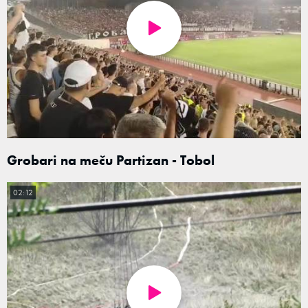
Grobari na meču Partizan - Tobol
02:12