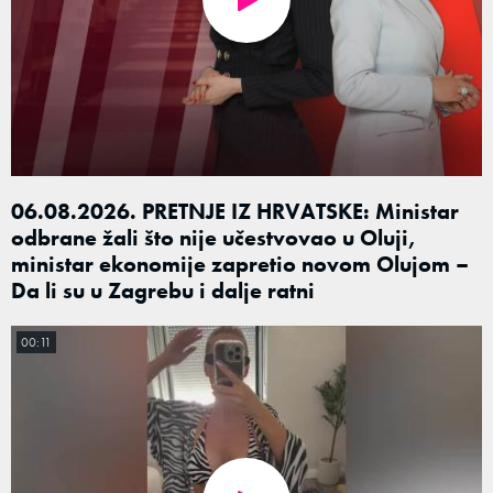
06.08.2026. PRETNJE IZ HRVATSKE: Ministar
odbrane žali što nije učestvovao u Oluji,
ministar ekonomije zapretio novom Olujom –
Da li su u Zagrebu i dalje ratni
00:11