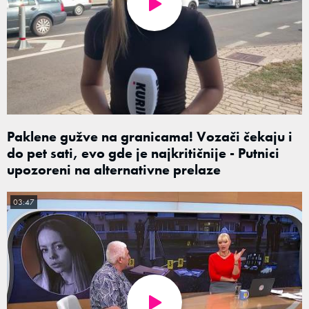
Paklene gužve na granicama! Vozači čekaju i
do pet sati, evo gde je najkritičnije - Putnici
upozoreni na alternativne prelaze
03:47