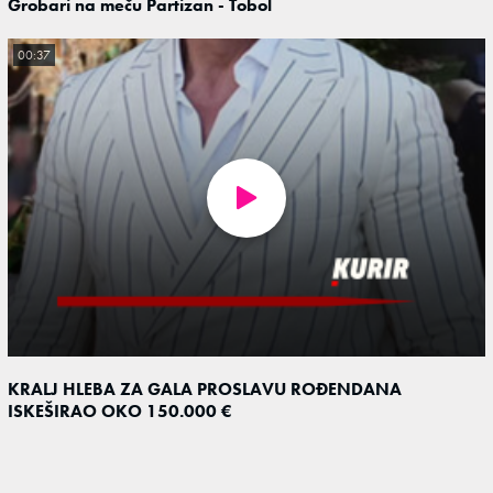
Grobari na meču Partizan - Tobol
00:37
KRALJ HLEBA ZA GALA PROSLAVU ROĐENDANA
ISKEŠIRAO OKO 150.000 €