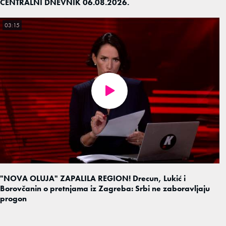
CENTRALNI DNEVNIK 06.08.2026.
03:15
"NOVA OLUJA" ZAPALILA REGION! Drecun, Lukić i
Borovčanin o pretnjama iz Zagreba: Srbi ne zaboravljaju
progon