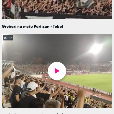
Grobari na meču Partizan - Tobol
00:22