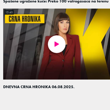
Spašene ugrožene kuće: Preko 100 vatrogasaca na terenu
15:40
DNEVNA CRNA HRONIKA 06.08.2025.