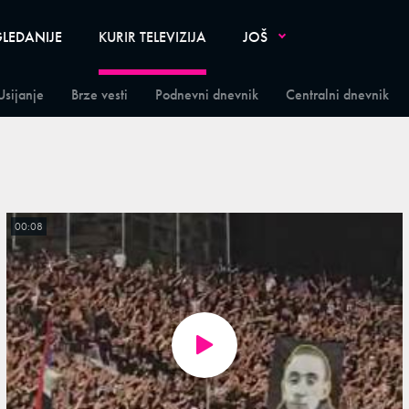
LEDANIJE
KURIR TELEVIZIJA
JOŠ
Usijanje
Brze vesti
Podnevni dnevnik
Centralni dnevnik
00:08