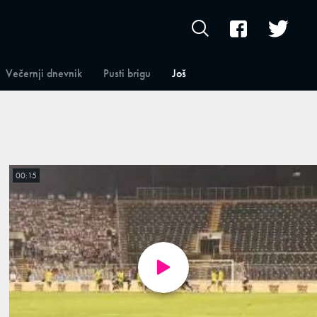
Večernji dnevnik
Pusti brigu
Još
00:15