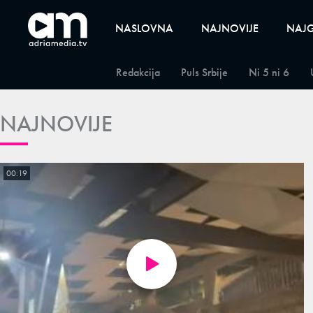
NASLOVNA
NAJNOVIJE
NAJG
Redakcija
Puls Srbije
Ni 5 ni 6
NAJNOVIJE
00:19