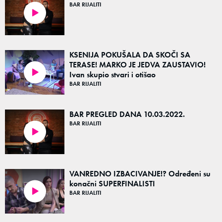
BAR RIJALITI
54:53
KSENIJA POKUŠALA DA SKOČI SA
TERASE! MARKO JE JEDVA ZAUSTAVIO!
Ivan skupio stvari i otišao
54:07
BAR RIJALITI
BAR PREGLED DANA 10.03.2022.
BAR RIJALITI
53:50
VANREDNO IZBACIVANJE!? Određeni su
konačni SUPERFINALISTI
BAR RIJALITI
54:25