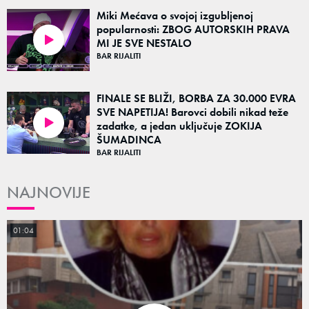
Miki Mećava o svojoj izgubljenoj
popularnosti: ZBOG AUTORSKIH PRAVA
MI JE SVE NESTALO
02:01
BAR RIJALITI
FINALE SE BLIŽI, BORBA ZA 30.000 EVRA
SVE NAPETIJA! Barovci dobili nikad teže
zadatke, a jedan uključuje ZOKIJA
00:41
ŠUMADINCA
BAR RIJALITI
NAJNOVIJE
01:04