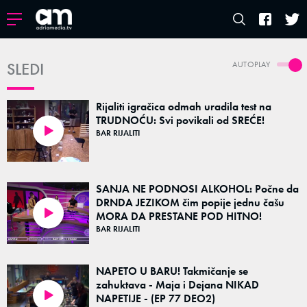
SLEDI
AUTOPLAY
Rijaliti igračica odmah uradila test na
TRUDNOĆU: Svi povikali od SREĆE!
BAR RIJALITI
45:47
SANJA NE PODNOSI ALKOHOL: Počne da
DRNDA JEZIKOM čim popije jednu čašu
MORA DA PRESTANE POD HITNO!
01:38
BAR RIJALITI
NAPETO U BARU! Takmičanje se
zahuktava - Maja i Dejana NIKAD
NAPETIJE - (EP 77 DEO2)
21:33