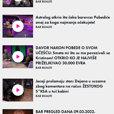
BAR RIJALITI
Astrolog otkrio šta čeka barovce: Pobediće
onaj za koga najmanje očekujete!
BAR RIJALITI
02:30
DAVOR NAKON POBEDE O SVOM
UČEŠĆU: Smeta mi što su me povezivali sa
Kristinom! OTKRIO KO JE NAJVIŠE
06:36
PRIŽELJKIVAO 30.000 EVRA
BAR RIJALITI
Jecaji prolamaju stan: Dejana u suzama
zbog komentara na račun ŽESTOKOG
S*KSA u tuš kabini
06:52
BAR RIJALITI
BAR PREGLED DANA 09.03.2022.