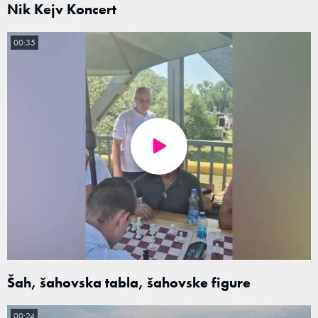
Nik Kejv Koncert
00:35
Šah, šahovska tabla, šahovske figure
00:24