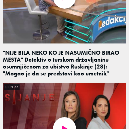
"NIJE BILA NEKO KO JE NASUMIČNO BIRAO
MESTA" Detektiv o turskom državljaninu
osumnjičenom za ubistvo Ruskinje (28):
"Mogao je da se predstavi kao umetnik"
01:21:55