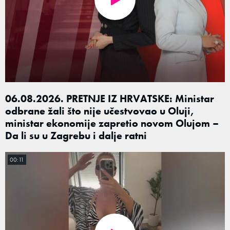
06.08.2026. PRETNJE IZ HRVATSKE: Ministar
odbrane žali što nije učestvovao u Oluji,
ministar ekonomije zapretio novom Olujom –
Da li su u Zagrebu i dalje ratni
00:11