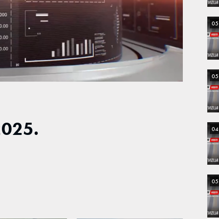
05
05
2025.
04
05