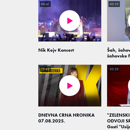
00:41
00:35
Nik Kejv Koncert
Šah, šahov
šahovske f
15:45
03:20
DNEVNA CRNA HRONIKA
"ZELENSKI
07.08.2025.
ODVOJI SR
Gosti "Usija