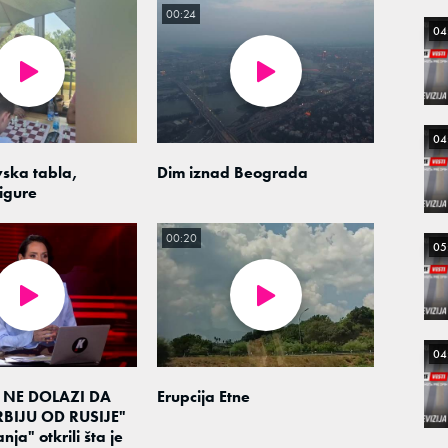
00:24
04
04
ska tabla,
Dim iznad Beograda
igure
00:20
05
04
 NE DOLAZI DA
Erupcija Etne
BIJU OD RUSIJE"
nja" otkrili šta je