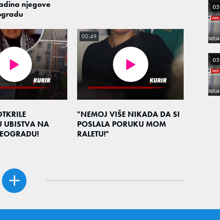
adina njegove
05
ogradu
00:49
05
TKRILE
"NEMOJ VIŠE NIKADA DA SI
 UBISTVA NA
POSLALA PORUKU MOM
EOGRADU!
RALETU!"