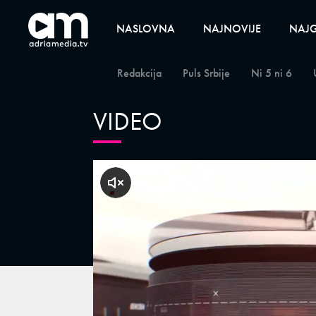
NASLOVNA
NAJNOVIJE
NAJG
Redakcija
Puls Srbije
Ni 5 ni 6
VIDEO
klikni za zvuk