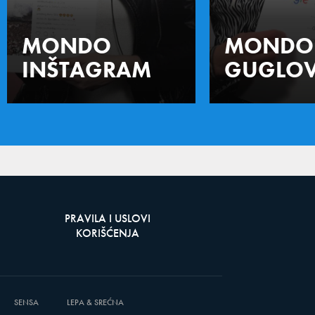
MONDO
MONDO
INŠTAGRAM
GUGLOV
PRAVILA I USLOVI
KORIŠĆENJA
SENSA
LEPA & SREĆNA