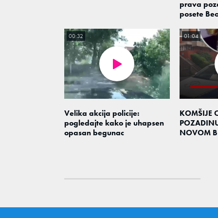
prava poz
posete Be
00:32
01:04
Velika akcija policije:
KOMŠIJE O
pogledajte kako je uhapsen
POZADINU
opasan begunac
NOVOM B