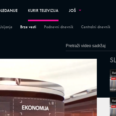
LEDANIJE
KURIR TELEVIZIJA
JOŠ
Usijanje
Brze vesti
Podnevni dnevnik
Centralni dnevnik
S
04
04