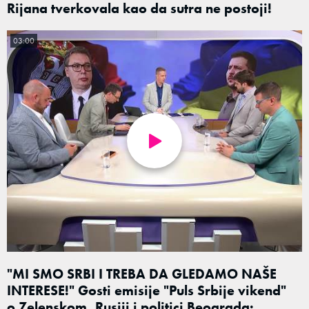
Rijana tverkovala kao da sutra ne postoji!
03:00
"MI SMO SRBI I TREBA DA GLEDAMO NAŠE
INTERESE!" Gosti emisije "Puls Srbije vikend"
o Zelenskom, Rusiji i politici Beograda: