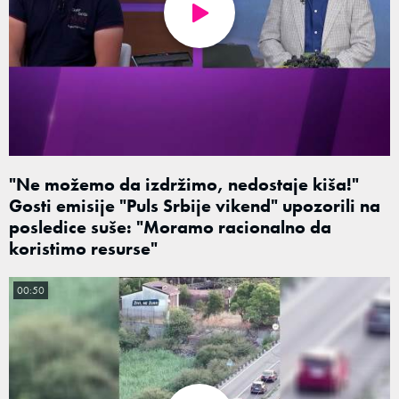
"Ne možemo da izdržimo, nedostaje kiša!"
Gosti emisije "Puls Srbije vikend" upozorili na
posledice suše: "Moramo racionalno da
koristimo resurse"
00:50