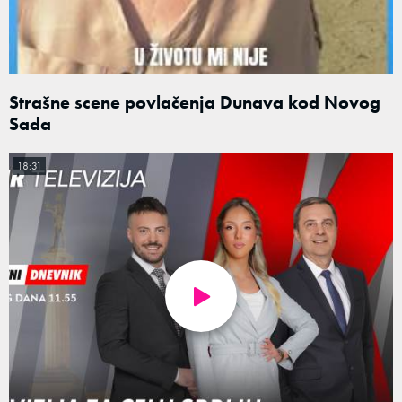
Strašne scene povlačenja Dunava kod Novog
Sada
18:31