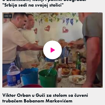
"Srbija sedi na svojoj stolici"
00:13
Viktor Orban u Guči za stolom sa čuveni
trubačem Bobanom Markovićem