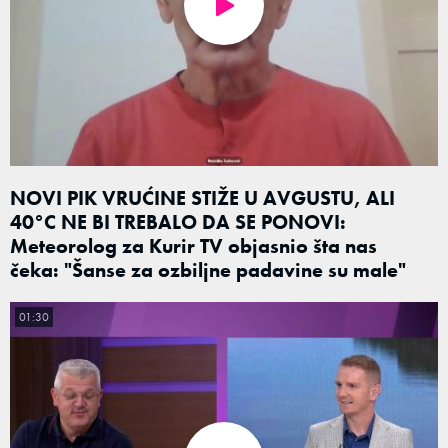
NOVI PIK VRUĆINE STIŽE U AVGUSTU, ALI
40°C NE BI TREBALO DA SE PONOVI:
Meteorolog za Kurir TV objasnio šta nas
čeka: "Šanse za ozbiljne padavine su male"
01:30