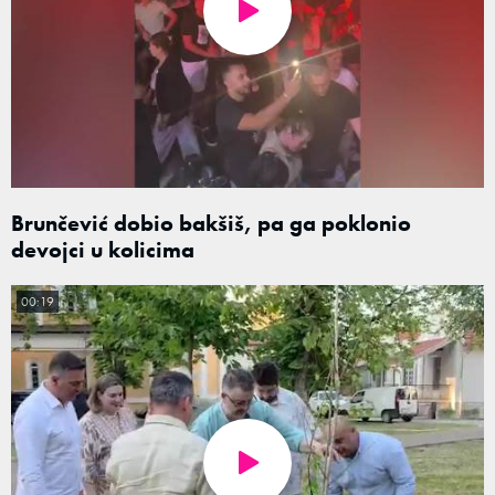
Brunčević dobio bakšiš, pa ga poklonio
devojci u kolicima
00:19