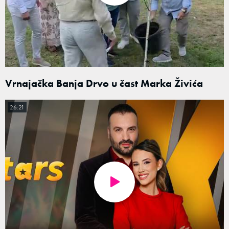
Vrnajačka Banja Drvo u čast Marka Živića
26:21