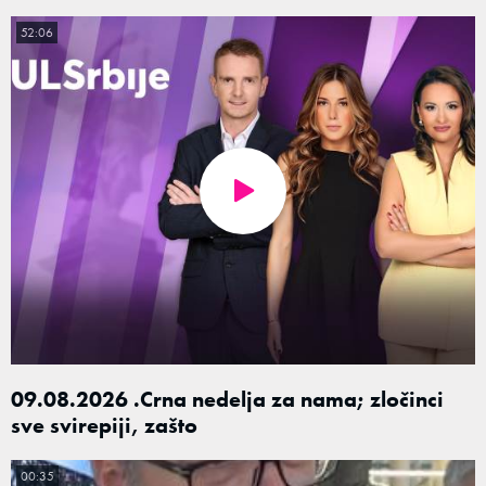
52:06
09.08.2026 .Crna nedelja za nama; zločinci
sve svirepiji, zašto
00:35