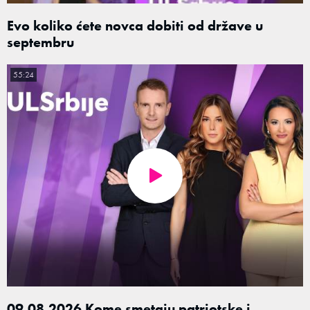
Evo koliko ćete novca dobiti od države u
septembru
55:24
09.08.2026 Kome smetaju patriotske i