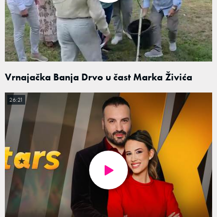
Vrnajačka Banja Drvo u čast Marka Živića
26:21