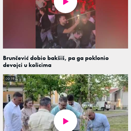
Brunčević dobio bakšiš, pa ga poklonio
devojci u kolicima
00:19