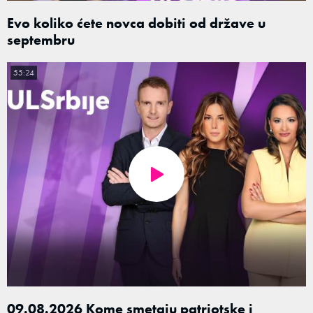
Evo koliko ćete novca dobiti od države u
septembru
55:24
09.08.2026 Kome smetaju patriotske i