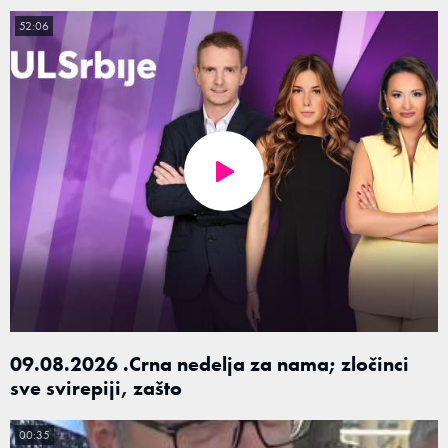
52:06
09.08.2026 .Crna nedelja za nama; zločinci
sve svirepiji, zašto
00:35