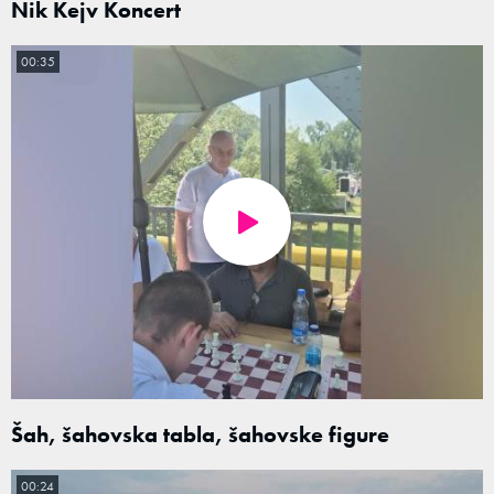
Nik Kejv Koncert
00:35
Šah, šahovska tabla, šahovske figure
00:24