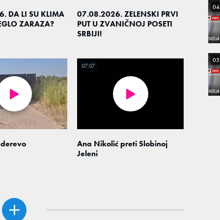
04
6. DA LI SU KLIMA
07.08.2026. ZELENSKI PRVI
LEGLO ZARAZA?
PUT U ZVANIČNOJ POSETI
SRBIJI!
05
07:07
derevo
Ana Nikolić preti Slobinoj
Jeleni