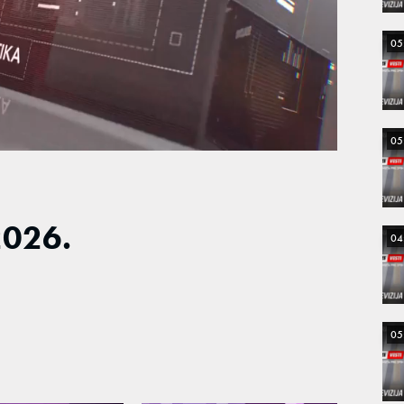
05
05
2026.
04
05