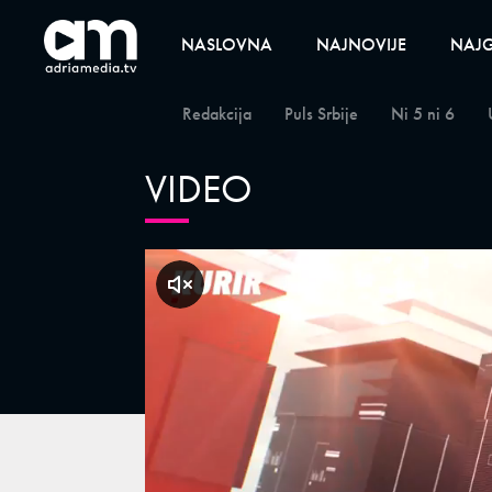
NASLOVNA
NAJNOVIJE
NAJG
Redakcija
Puls Srbije
Ni 5 ni 6
VIDEO
klikni za zvuk