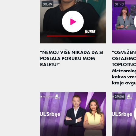
00:49
01:43
"NEMOJ VIŠE NIKADA DA SI
"OSVEŽEN
POSLALA PORUKU MOM
OSTAJEM
RALETU!"
TOPLOTNO
Meteorolo
kakvo vre
kraja avgu
29:06