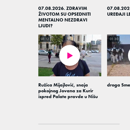
07.08.2026. ZDRAVIM
07.08.202
ŽIVOTOM SU OPSEDNITI
UREĐAJI 
MENTALNO NEZDRAVI
LJUDI?
01:12
01:30
Ružica Mijajlović, snaja
droga Sme
pokojnog Jovana za Kurir
ispred Palate pravde u Nišu