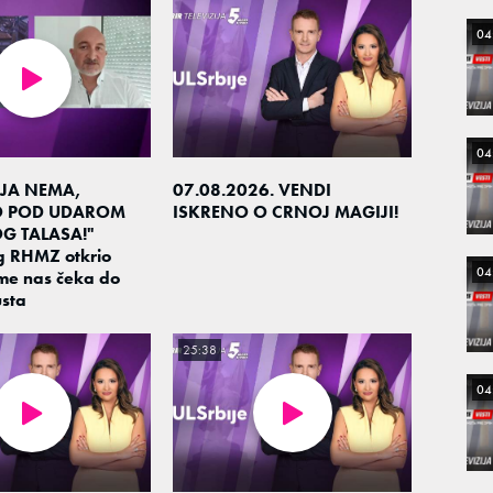
04
04
JA NEMA,
07.08.2026. VENDI
O POD UDAROM
ISKRENO O CRNOJ MAGIJI!
G TALASA!"
g RHMZ otkrio
04
me nas čeka do
sta
25:38
04