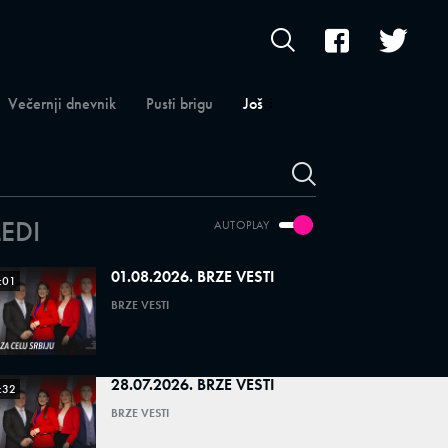
Večernji dnevnik
Pusti brigu
Još
LEDI
AUTOPLAY
01.08.2026. BRZE VESTI
:01
BRZE VESTI
28.07.2026. BRZE VESTI
:32
BRZE VESTI