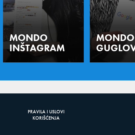
MONDO
MONDO
INŠTAGRAM
GUGLOV
PRAVILA I USLOVI
KORIŠĆENJA