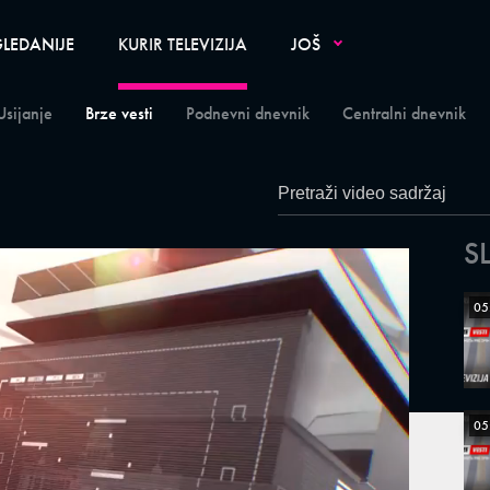
LEDANIJE
KURIR TELEVIZIJA
JOŠ
Usijanje
Brze vesti
Podnevni dnevnik
Centralni dnevnik
S
05
05