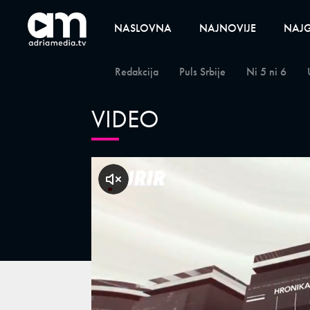
NASLOVNA
NAJNOVIJE
NAJG
Redakcija
Puls Srbije
Ni 5 ni 6
VIDEO
klikni za zvuk