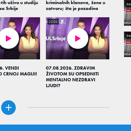
tih uživo u studiju
kriminalnih klanova, žene u
04
sa Srbije
zatvoru; šta je pozadina
22:02
04
6. VENDI
07.08.2026. ZDRAVIM
O CRNOJ MAGIJI!
ŽIVOTOM SU OPSEDNITI
MENTALNO NEZDRAVI
LJUDI?