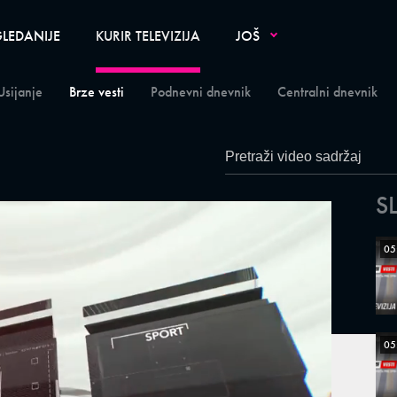
LEDANIJE
KURIR TELEVIZIJA
JOŠ
Usijanje
Brze vesti
Podnevni dnevnik
Centralni dnevnik
S
05
05