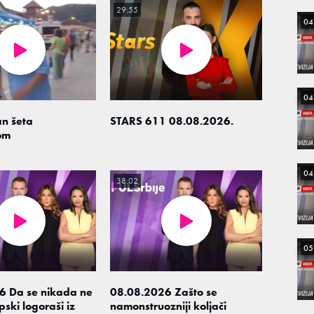
29:55
04
04
n šeta
STARS 611 08.08.2026.
om
04
38:02
05
6 Da se nikada ne
08.08.2026 Zašto se
ski logoraši iz
namonstruozniji koljači