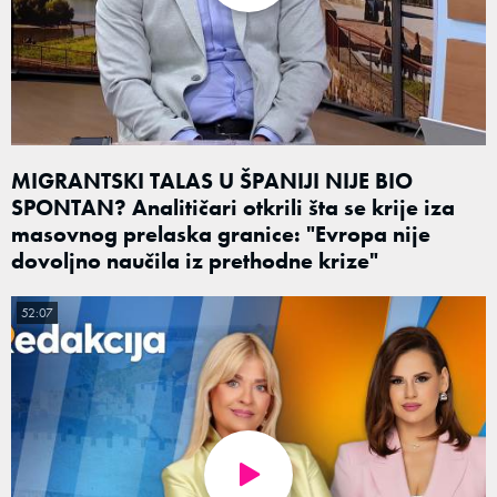
MIGRANTSKI TALAS U ŠPANIJI NIJE BIO
SPONTAN? Analitičari otkrili šta se krije iza
masovnog prelaska granice: "Evropa nije
dovoljno naučila iz prethodne krize"
52:07