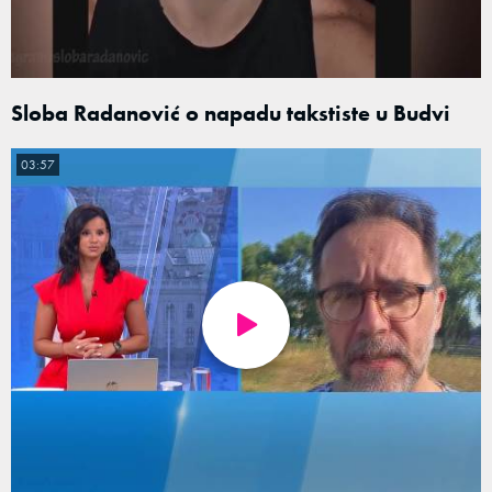
Sloba Radanović o napadu takstiste u Budvi
03:57