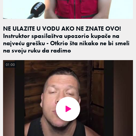
NE ULAZITE U VODU AKO NE ZNATE OVO!
Instruktor spasilaštva upozorio kupače na
najveću grešku - Otkrio šta nikako ne bi smeli
na svoju ruku da radimo
01:00