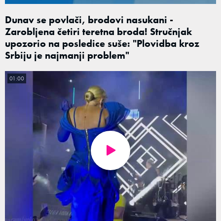
Dunav se povlači, brodovi nasukani -
Zarobljena četiri teretna broda! Stručnjak
upozorio na posledice suše: "Plovidba kroz
Srbiju je najmanji problem"
01:00