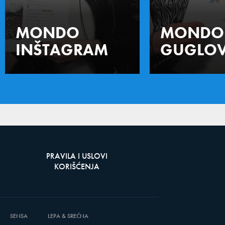
MONDO
MONDO
INŠTAGRAM
GUGLOV
PRAVILA I USLOVI
KORIŠĆENJA
SENSA
LEPA & SREĆNA