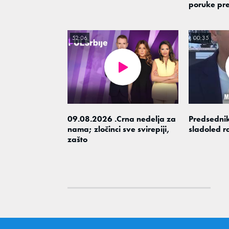
poruke pre
52:06
00:35
09.08.2026 .Crna nedelja za
Predsednik
nama; zločinci sve svirepiji,
sladoled r
zašto