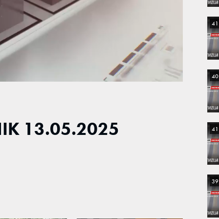
41
40
IK 13.05.2025
41
39