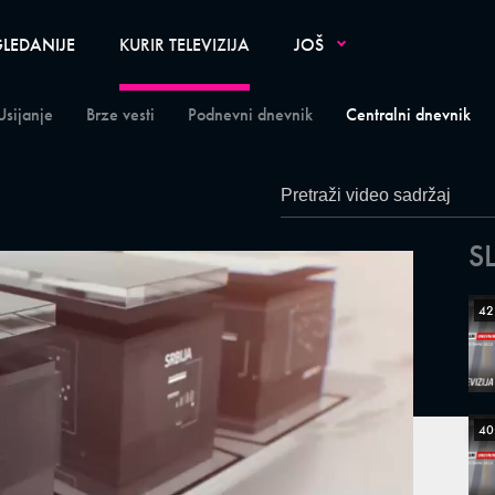
LEDANIJE
KURIR TELEVIZIJA
JOŠ
Usijanje
Brze vesti
Podnevni dnevnik
Centralni dnevnik
S
42
40