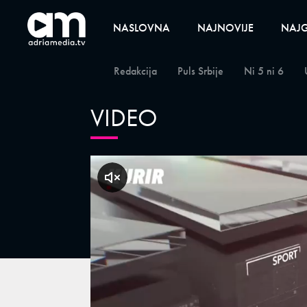
NASLOVNA
NAJNOVIJE
NAJG
Redakcija
Puls Srbije
Ni 5 ni 6
VIDEO
klikni za zvuk