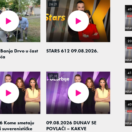
26:21
40
20
Banja Drvo u čast
STARS 612 09.08.2026.
ića
41
37:18
40
6 Kome smetaju
09.08.2026 DUNAV SE
i suverenističke
POVLAČI – KAKVE