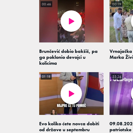
00:46
00:19
Brunčević dobio bakšiš, pa
Vrnajačka 
ga poklonio devojci u
Marka Živ
kolicima
01:18
55:24
Evo koliko ćete novca dobiti
09.08.202
od države u septembru
patriotske 