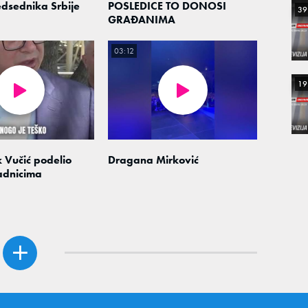
dsednika Srbije
POSLEDICE TO DONOSI
39
GRAĐANIMA
03:12
19
 Vučić podelio
Dragana Mirković
adnicima