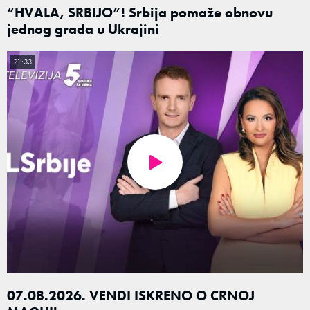
“HVALA, SRBIJO”! Srbija pomaže obnovu
jednog grada u Ukrajini
21:33
07.08.2026. VENDI ISKRENO O CRNOJ