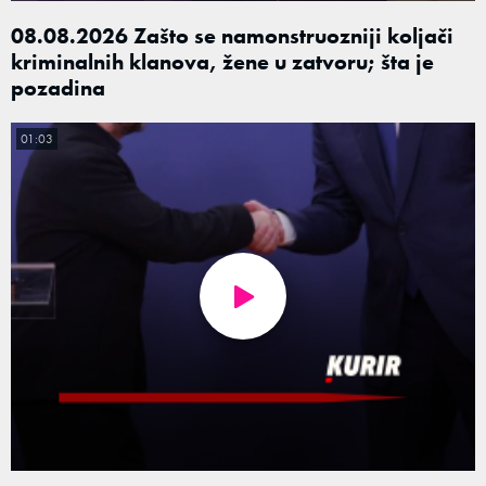
08.08.2026 Zašto se namonstruozniji koljači
kriminalnih klanova, žene u zatvoru; šta je
pozadina
01:03