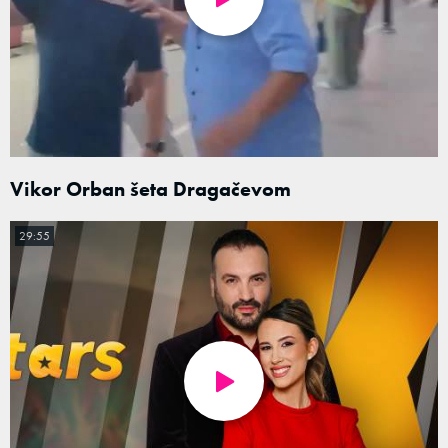
Vikor Orban šeta Dragačevom
29:55