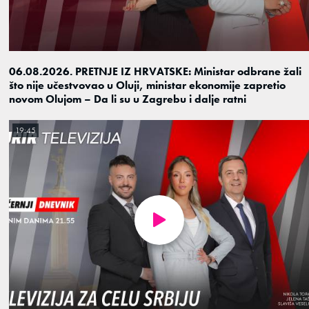
06.08.2026. PRETNJE IZ HRVATSKE: Ministar odbrane žali
što nije učestvovao u Oluji, ministar ekonomije zapretio
novom Olujom – Da li su u Zagrebu i dalje ratni
19:45