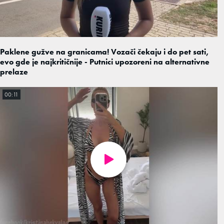
Paklene gužve na granicama! Vozači čekaju i do pet sati,
evo gde je najkritičnije - Putnici upozoreni na alternativne
prelaze
00:11