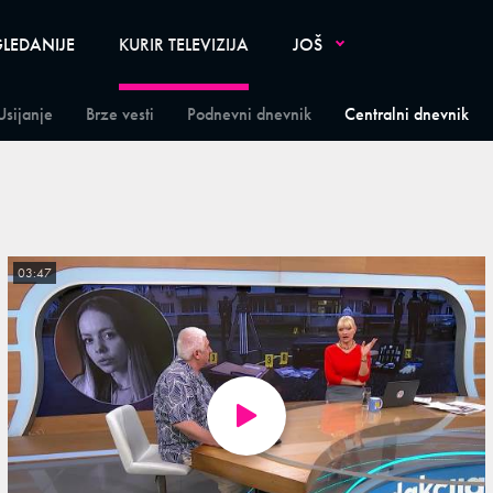
LEDANIJE
KURIR TELEVIZIJA
JOŠ
Usijanje
Brze vesti
Podnevni dnevnik
Centralni dnevnik
03:47