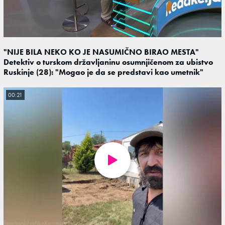
"NIJE BILA NEKO KO JE NASUMIČNO BIRAO MESTA"
Detektiv o turskom državljaninu osumnjičenom za ubistvo
Ruskinje (28): "Mogao je da se predstavi kao umetnik"
00:21