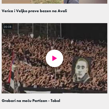
Verica i Veljko prave bazen na Avali
00:08
Grobari na meču Partizan - Tobol