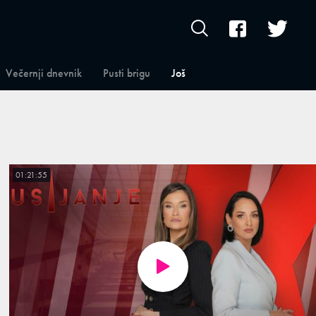
Večernji dnevnik
Pusti brigu
Još
01:21:55