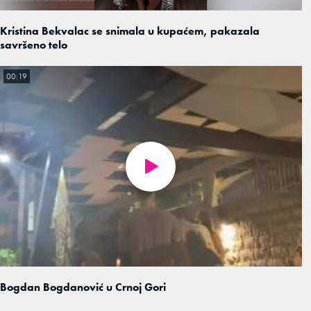
Kristina Bekvalac se snimala u kupaćem, pakazala
savršeno telo
00:19
Bogdan Bogdanović u Crnoj Gori