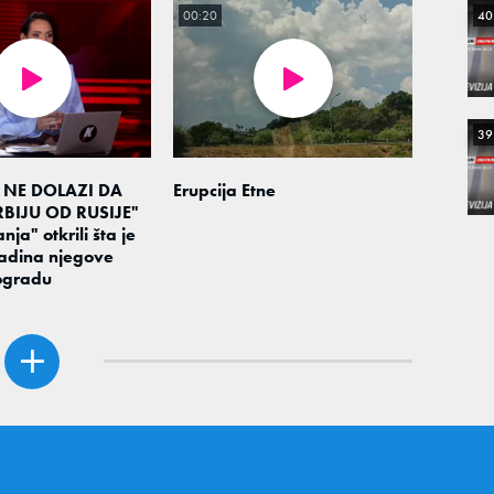
40
00:20
39
 NE DOLAZI DA
Erupcija Etne
BIJU OD RUSIJE"
nja" otkrili šta je
adina njegove
ogradu