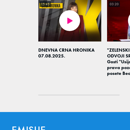
15:45
03:20
DNEVNA CRNA HRONIKA
"ZELENSKI
07.08.2025.
ODVOJI SR
Gosti "Usija
prava poz
posete Be