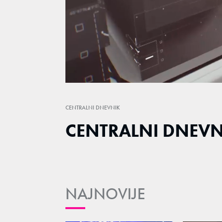
Loaded
:
1.58%
/
Unmute
CENTRALNI DNEVNIK
CENTRALNI DNEVNI
NAJNOVIJE