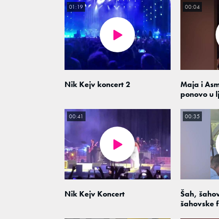
01:19
00:04
Nik Kejv koncert 2
Maja i As
ponovo u l
00:41
00:35
Nik Kejv Koncert
Šah, šahov
šahovske f