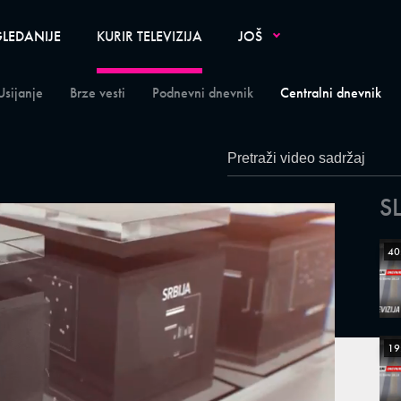
LEDANIJE
KURIR TELEVIZIJA
JOŠ
Usijanje
Brze vesti
Podnevni dnevnik
Centralni dnevnik
S
40
19