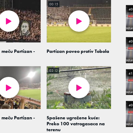
00:15
40
40
 meču Partizan -
Partizan poveo protiv Tobola
02:12
41
40
 meču Partizan -
Spašene ugrožene kuće:
Preko 100 vatrogasaca na
terenu