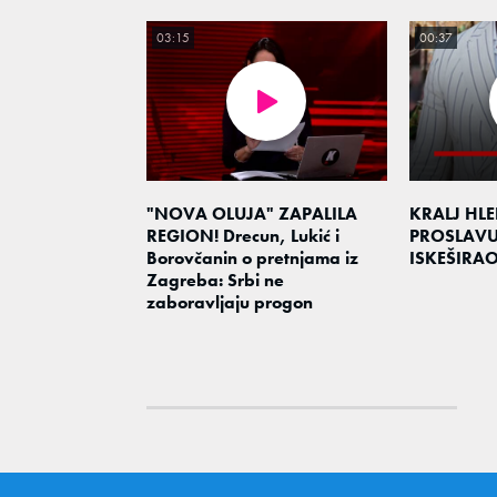
03:15
00:37
"NOVA OLUJA" ZAPALILA
KRALJ HL
REGION! Drecun, Lukić i
PROSLAV
Borovčanin o pretnjama iz
ISKEŠIRA
Zagreba: Srbi ne
zaboravljaju progon