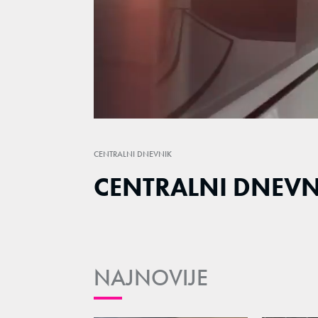
Loaded
:
1.64%
/
Unmute
CENTRALNI DNEVNIK
CENTRALNI DNEVNI
NAJNOVIJE