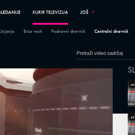
LEDANIJE
KURIR TELEVIZIJA
JOŠ
Usijanje
Brze vesti
Podnevni dnevnik
Centralni dnevnik
S
40
42