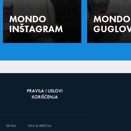
MONDO
MONDO
INŠTAGRAM
GUGLOV
PRAVILA I USLOVI
KORIŠĆENJA
SENSA
LEPA & SREĆNA