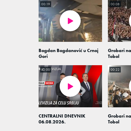
00:19
00:08
Bogdan Bogdanović u Crnoj
Grobari na
Gori
Tobol
42:00
00:22
CENTRALNI DNEVNIK
Grobari na
06.08.2026.
Tobol