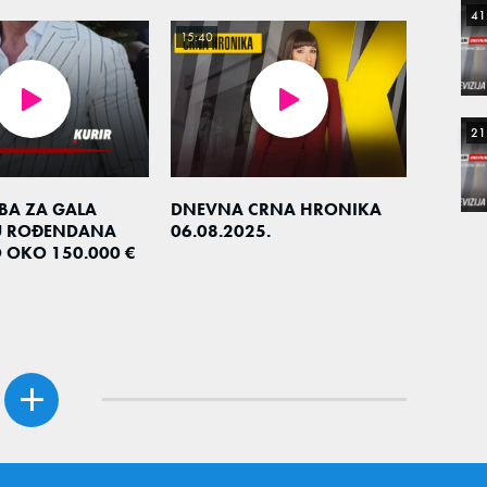
41
15:40
21
EBA ZA GALA
DNEVNA CRNA HRONIKA
U ROĐENDANA
06.08.2025.
O OKO 150.000 €