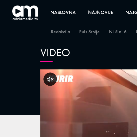
NASLOVNA
NAJNOVIJE
NAJG
Redakcija
Puls Srbije
Ni 5 ni 6
VIDEO
klikni za zvuk