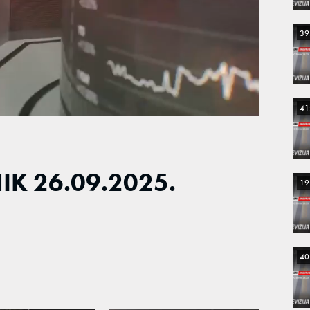
39
41
K 26.09.2025.
19
40