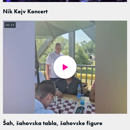
Nik Kejv Koncert
00:35
Šah, šahovska tabla, šahovske figure