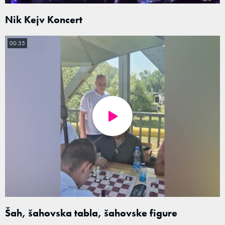
Nik Kejv Koncert
00:35
Šah, šahovska tabla, šahovske figure