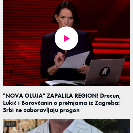
"NOVA OLUJA" ZAPALILA REGION! Drecun,
Lukić i Borovčanin o pretnjama iz Zagreba:
Srbi ne zaboravljaju progon
00:37