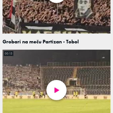
Grobari na meču Partizan - Tobol
00:15