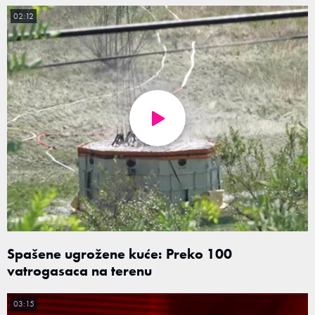
02:12
Spašene ugrožene kuće: Preko 100
vatrogasaca na terenu
03:15