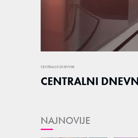
Loaded
:
1.60%
/
Unmute
CENTRALNI DNEVNIK
CENTRALNI DNEVNI
NAJNOVIJE