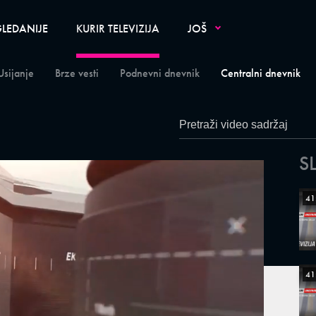
LEDANIJE
KURIR TELEVIZIJA
JOŠ
Usijanje
Brze vesti
Podnevni dnevnik
Centralni dnevnik
S
41
41