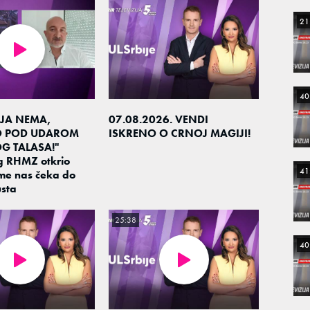
21
40
JA NEMA,
07.08.2026. VENDI
O POD UDAROM
ISKRENO O CRNOJ MAGIJI!
G TALASA!"
g RHMZ otkrio
41
me nas čeka do
sta
25:38
40