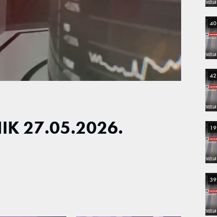
40
42
K 27.05.2026.
19
39