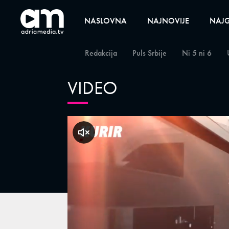
NASLOVNA
NAJNOVIJE
NAJG
Redakcija
Puls Srbije
Ni 5 ni 6
VIDEO
klikni za zvuk