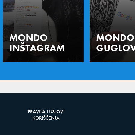
MONDO
MONDO
INŠTAGRAM
GUGLOV
PRAVILA I USLOVI
KORIŠĆENJA