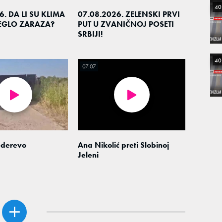
40
6. DA LI SU KLIMA
07.08.2026. ZELENSKI PRVI
LEGLO ZARAZA?
PUT U ZVANIČNOJ POSETI
SRBIJI!
40
07:07
derevo
Ana Nikolić preti Slobinoj
Jeleni