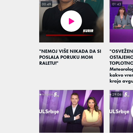
00:49
01:43
"NEMOJ VIŠE NIKADA DA SI
"OSVEŽEN
POSLALA PORUKU MOM
OSTAJEM
RALETU!"
TOPLOTNO
Meteorolo
kakvo vre
kraja avgu
29:06