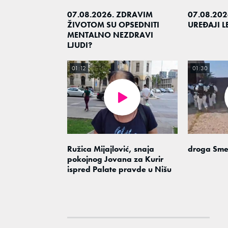
07.08.2026. ZDRAVIM
07.08.202
ŽIVOTOM SU OPSEDNITI
UREĐAJI 
MENTALNO NEZDRAVI
LJUDI?
01:12
01:30
Ružica Mijajlović, snaja
droga Sme
pokojnog Jovana za Kurir
ispred Palate pravde u Nišu