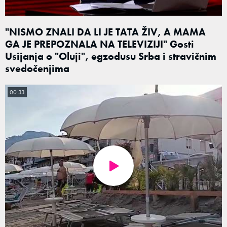
"NISMO ZNALI DA LI JE TATA ŽIV, A MAMA
GA JE PREPOZNALA NA TELEVIZIJI" Gosti
Usijanja o "Oluji", egzodusu Srba i stravičnim
svedočenjima
00:33