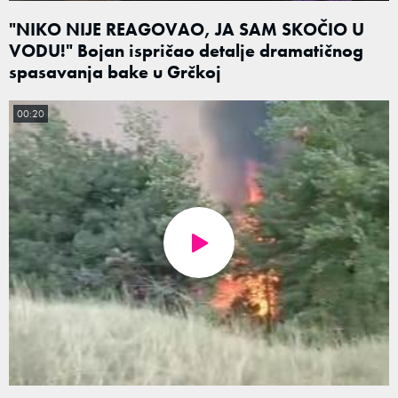
"NIKO NIJE REAGOVAO, JA SAM SKOČIO U
VODU!" Bojan ispričao detalje dramatičnog
spasavanja bake u Grčkoj
00:20