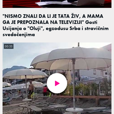
"NISMO ZNALI DA LI JE TATA ŽIV, A MAMA
GA JE PREPOZNALA NA TELEVIZIJI" Gosti
Usijanja o "Oluji", egzodusu Srba i stravičnim
svedočenjima
00:33