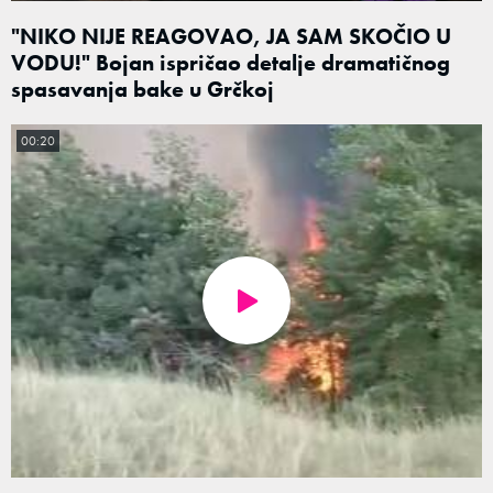
"NIKO NIJE REAGOVAO, JA SAM SKOČIO U
VODU!" Bojan ispričao detalje dramatičnog
spasavanja bake u Grčkoj
00:20