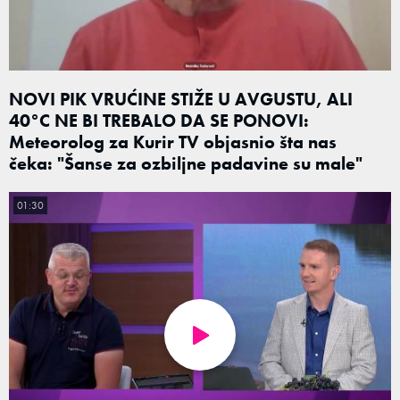
NOVI PIK VRUĆINE STIŽE U AVGUSTU, ALI
40°C NE BI TREBALO DA SE PONOVI:
Meteorolog za Kurir TV objasnio šta nas
čeka: "Šanse za ozbiljne padavine su male"
01:30