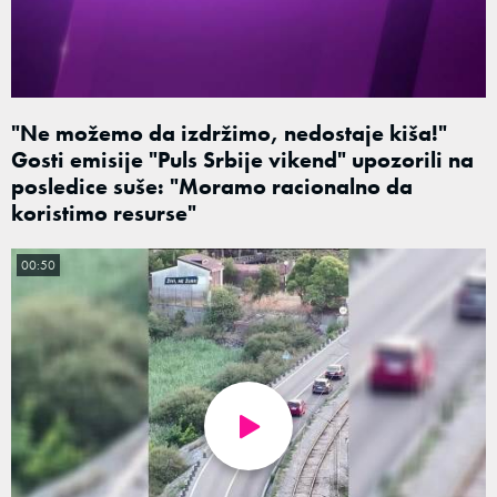
"Ne možemo da izdržimo, nedostaje kiša!"
Gosti emisije "Puls Srbije vikend" upozorili na
posledice suše: "Moramo racionalno da
koristimo resurse"
00:50