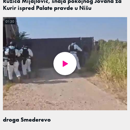
Ružica Mijajlović, snaja pokojnog Jovana za
Kurir ispred Palate pravde u Nišu
01:30
droga Smederevo