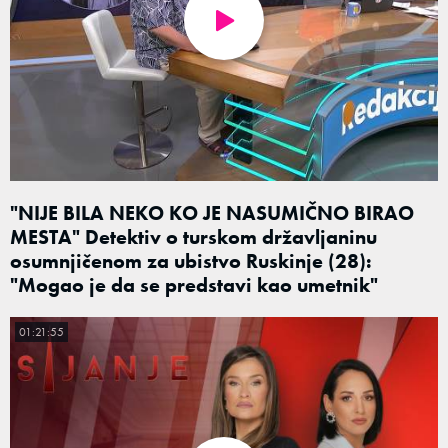
"NIJE BILA NEKO KO JE NASUMIČNO BIRAO
MESTA" Detektiv o turskom državljaninu
osumnjičenom za ubistvo Ruskinje (28):
"Mogao je da se predstavi kao umetnik"
01:21:55