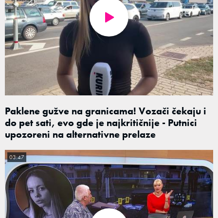
Paklene gužve na granicama! Vozači čekaju i
do pet sati, evo gde je najkritičnije - Putnici
upozoreni na alternativne prelaze
03:47