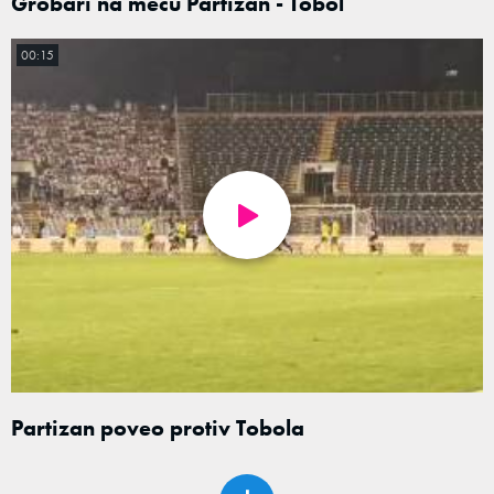
Grobari na meču Partizan - Tobol
00:15
Partizan poveo protiv Tobola