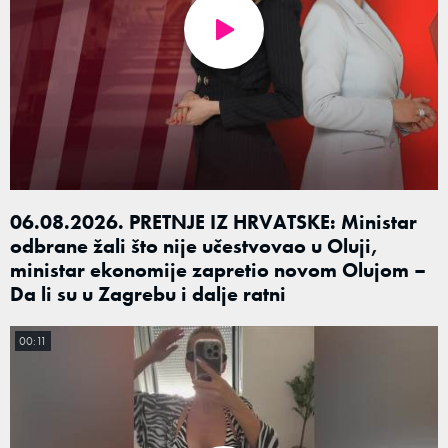
06.08.2026. PRETNJE IZ HRVATSKE: Ministar
odbrane žali što nije učestvovao u Oluji,
ministar ekonomije zapretio novom Olujom –
Da li su u Zagrebu i dalje ratni
00:11