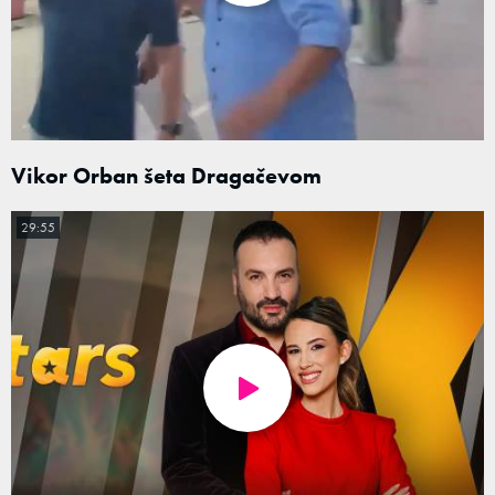
Vikor Orban šeta Dragačevom
29:55