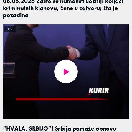
08.08.2026 Zašto se namonstruozniji koljači
kriminalnih klanova, žene u zatvoru; šta je
pozadina
01:03
“HVALA, SRBIJO”! Srbija pomaže obnovu