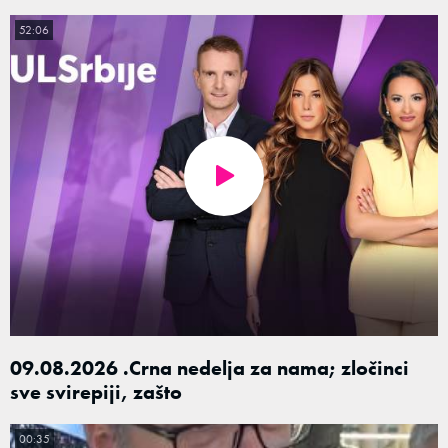
52:06
09.08.2026 .Crna nedelja za nama; zločinci
sve svirepiji, zašto
00:35