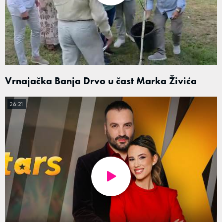
Vrnajačka Banja Drvo u čast Marka Živića
26:21