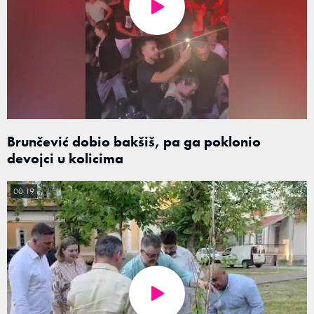
Brunčević dobio bakšiš, pa ga poklonio
devojci u kolicima
00:19