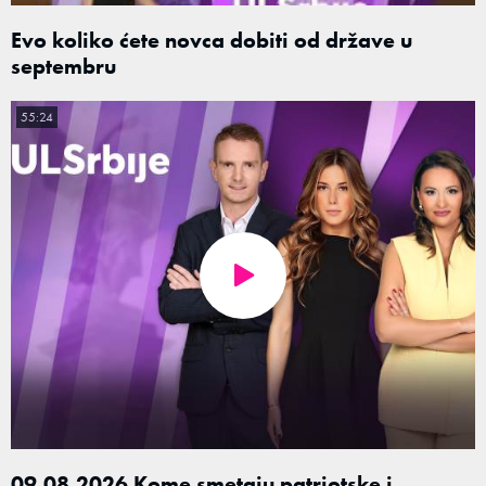
Evo koliko ćete novca dobiti od države u
septembru
55:24
09.08.2026 Kome smetaju patriotske i