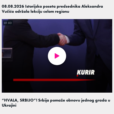
08.08.2026 Istorijska poseta predsednika Aleksandra
Vučića održala lekciju celom regionu
01:03
“HVALA, SRBIJO”! Srbija pomaže obnovu jednog grada u
Ukrajini