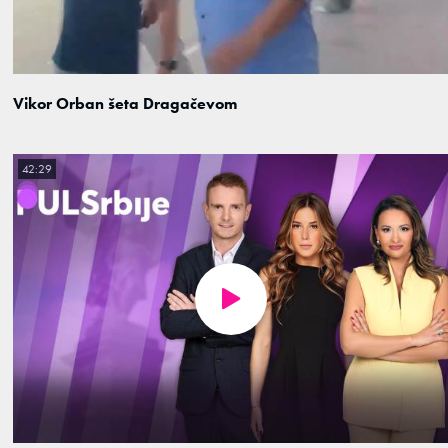
Vikor Orban šeta Dragačevom
42:29