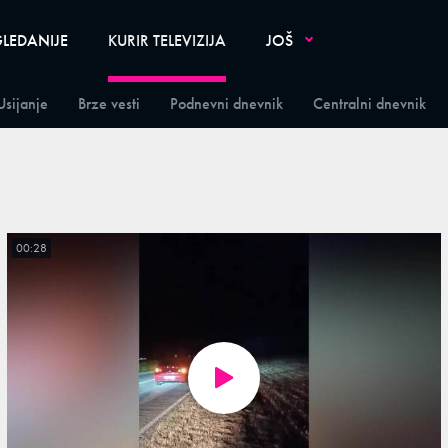
LEDANIJE
KURIR TELEVIZIJA
JOŠ
Usijanje
Brze vesti
Podnevni dnevnik
Centralni dnevnik
00:28