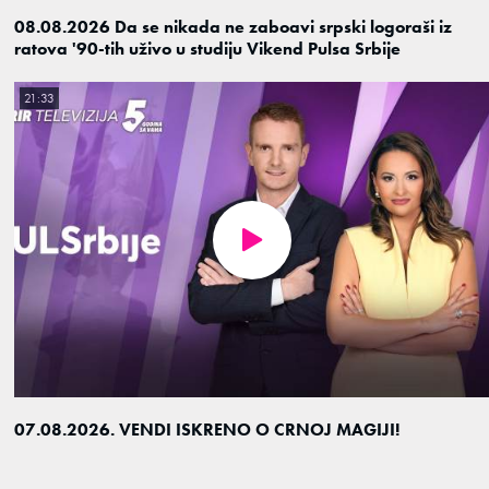
08.08.2026 Da se nikada ne zaboavi srpski logoraši iz
ratova '90-tih uživo u studiju Vikend Pulsa Srbije
21:33
07.08.2026. VENDI ISKRENO O CRNOJ MAGIJI!