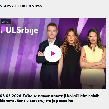
STARS 611 08.08.2026.
38:02
08.08.2026 Zašto se namonstruozniji koljači kriminalnih
klanova, žene u zatvoru; šta je pozadina