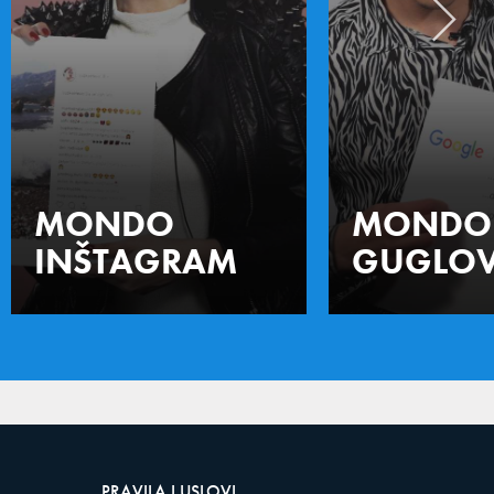
MONDO
MONDO
INŠTAGRAM
GUGLOV
PRAVILA I USLOVI