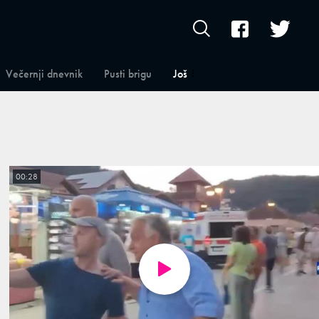
Večernji dnevnik
Pusti brigu
Još
00:28