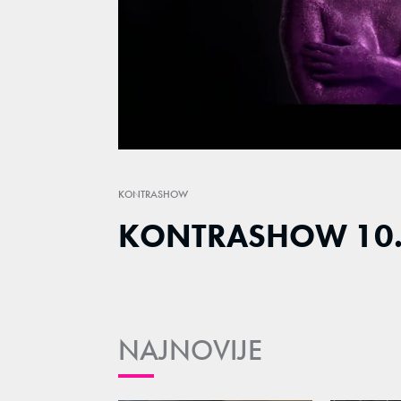
Loaded
:
0.74%
/
Unmute
KONTRASHOW
KONTRASHOW 10.
NAJNOVIJE