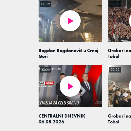
00:19
00:08
Bogdan Bogdanović u Crnoj
Grobari na
Gori
Tobol
42:00
00:22
CENTRALNI DNEVNIK
Grobari na
06.08.2026.
Tobol