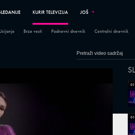
LEDANIJE
KURIR TELEVIZIJA
JOŠ
Usijanje
Brze vesti
Podnevni dnevnik
Centralni dnevnik
S
01
01