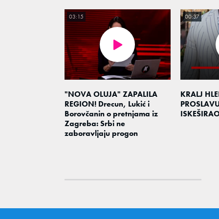
03:15
00:37
"NOVA OLUJA" ZAPALILA
KRALJ HL
REGION! Drecun, Lukić i
PROSLAV
Borovčanin o pretnjama iz
ISKEŠIRA
Zagreba: Srbi ne
zaboravljaju progon