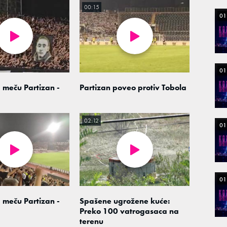
00:15
01
01
 meču Partizan -
Partizan poveo protiv Tobola
02:12
01
01
 meču Partizan -
Spašene ugrožene kuće:
Preko 100 vatrogasaca na
terenu