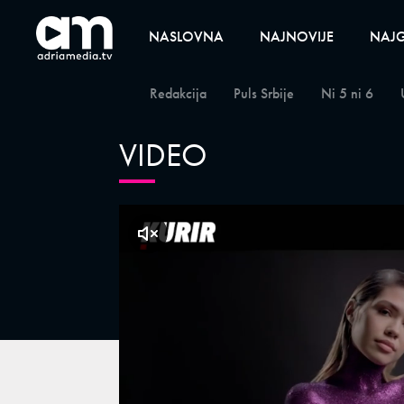
NASLOVNA
NAJNOVIJE
NAJG
Redakcija
Puls Srbije
Ni 5 ni 6
VIDEO
klikni za zvuk