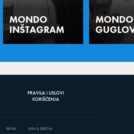
MONDO
MONDO
INŠTAGRAM
GUGLOV
PRAVILA I USLOVI
KORIŠĆENJA
SENSA
LEPA & SREĆNA