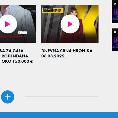
01
15:40
01
EBA ZA GALA
DNEVNA CRNA HRONIKA
U ROĐENDANA
06.08.2025.
O OKO 150.000 €