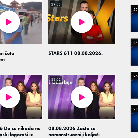
29:55
25
25
n šeta
STARS 611 08.08.2026.
om
26
38:02
24
6 Da se nikada ne
08.08.2026 Zašto se
ski logoraši iz
namonstruozniji koljači