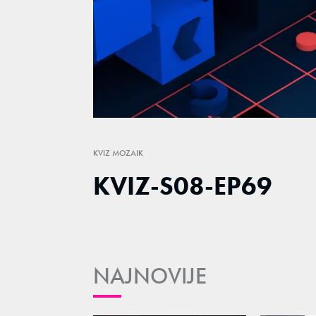
Loaded
:
2.39%
/
Unmute
KVIZ MOZAIK
KVIZ-S08-EP69
NAJNOVIJE