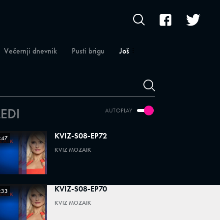
Večernji dnevnik
Pusti brigu
Još
LEDI
AUTOPLAY
KVIZ-S08-EP72
:47
KVIZ MOZAIK
KVIZ-S08-EP70
:33
KVIZ MOZAIK