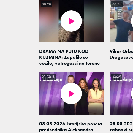
00:28
00:28
DRAMA NA PUTU KOD
Vikor Orba
KUZMINA: Zapalilo se
Dragačev
vozilo, vatrogasci na terenu
01:12:18
42:29
08.08.2026 Istorijska poseta
08.08.202
predsednika Aleksandra
zaboavi srp