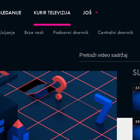
LEDANIJE
KURIR TELEVIZIJA
JOŠ
Usijanje
Brze vesti
Podnevni dnevnik
Centralni dnevnik
S
25
28