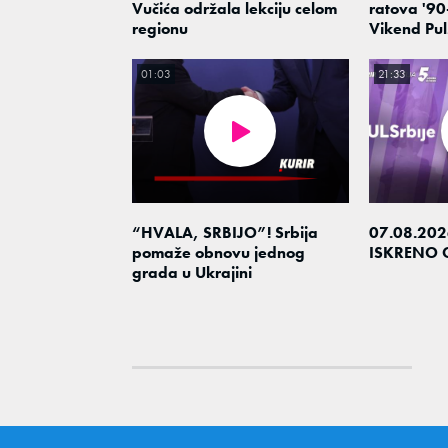
Vučića održala lekciju celom
ratova '90-
regionu
Vikend Pul
01:03
21:33
“HVALA, SRBIJO”! Srbija
07.08.202
pomaže obnovu jednog
ISKRENO 
grada u Ukrajini