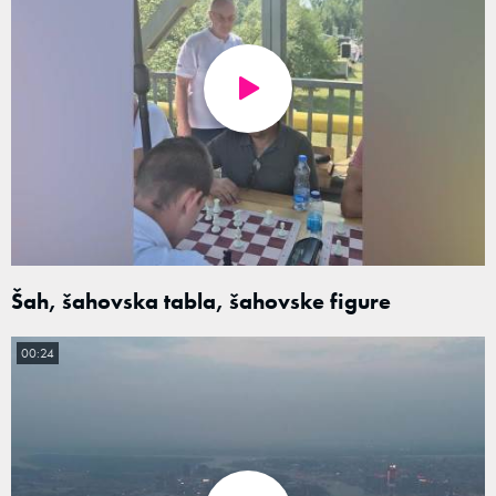
Šah, šahovska tabla, šahovske figure
00:24