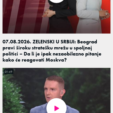
07.08.2026. ZELENSKI U SRBIJI: Beograd
pravi široku stratešku mrežu u spoljnoj
politici – Da li je ipak nezaobilazno pitanje
kako će reagovati Moskva?
01:49