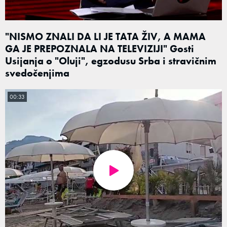
"NISMO ZNALI DA LI JE TATA ŽIV, A MAMA
GA JE PREPOZNALA NA TELEVIZIJI" Gosti
Usijanja o "Oluji", egzodusu Srba i stravičnim
svedočenjima
00:33