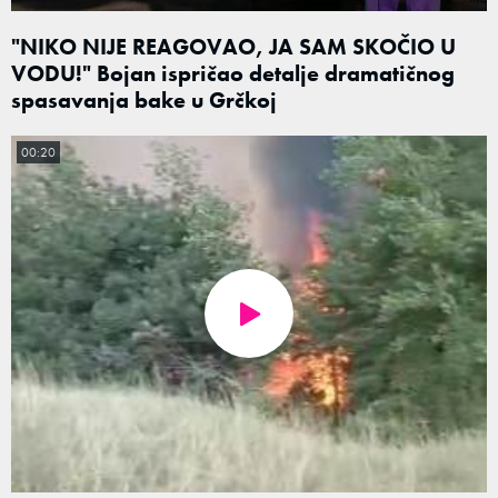
"NIKO NIJE REAGOVAO, JA SAM SKOČIO U
VODU!" Bojan ispričao detalje dramatičnog
spasavanja bake u Grčkoj
00:20